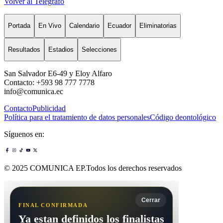
Volver al Telégrafo
Portada
En Vivo
Calendario
Ecuador
Eliminatorias
Resultados
Estadios
Selecciones
San Salvador E6-49 y Eloy Alfaro
Contacto: +593 98 777 7778
info@comunica.ec
Contacto
Publicidad
Política para el tratamiento de datos personales
Código deontológico
Síguenos en:
© 2025 COMUNICA EP.Todos los derechos reservados
Cerrar
FINAL CONFIRMADA
Ya estan definidos los finalistas