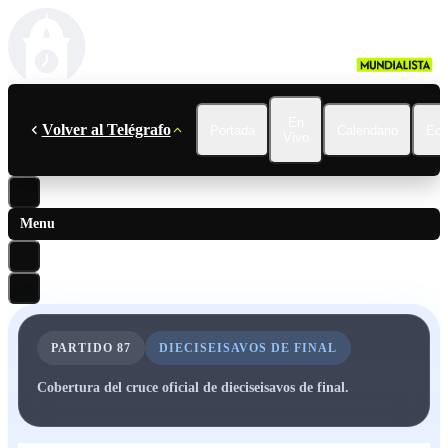
En
Volver al Telégrafo
Portada
Calendario
Ecu
Vivo
Menu
PARTIDO
87
DIECISEISAVOS DE FINAL
Cobertura del cruce oficial de dieciseisavos de final.