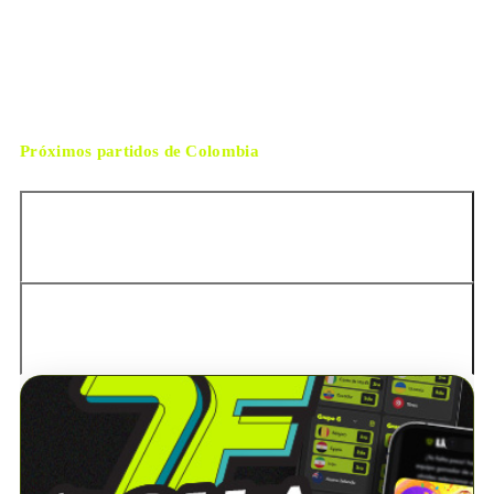
viernes, 3 de julio de 2026 20:30
HORARIO
Kansas City
CIUDAD
Clément Turpin
ÁRBITRO
Próximos partidos de
Colombia
México
Perú