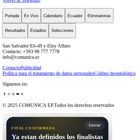
Volver al Telégrafo
Portada
En Vivo
Calendario
Ecuador
Eliminatorias
Resultados
Estadios
Selecciones
San Salvador E6-49 y Eloy Alfaro
Contacto: +593 98 777 7778
info@comunica.ec
Contacto
Publicidad
Política para el tratamiento de datos personales
Código deontológico
Síguenos en:
© 2025 COMUNICA EP.Todos los derechos reservados
Cerrar
FINAL CONFIRMADA
Ya estan definidos los finalistas