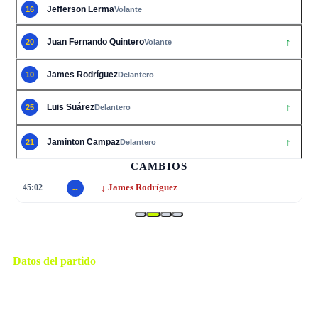
Jefferson Lerma
16
Volante
↑
Juan Fernando Quintero
20
Volante
James Rodrí­guez
10
Delantero
↑
Luis Suárez
25
Delantero
↑
Jaminton Campaz
21
Delantero
CAMBIOS
↓
72:04
Jhon Arias
11
Datos del partido
Kansas City
ESTADIO