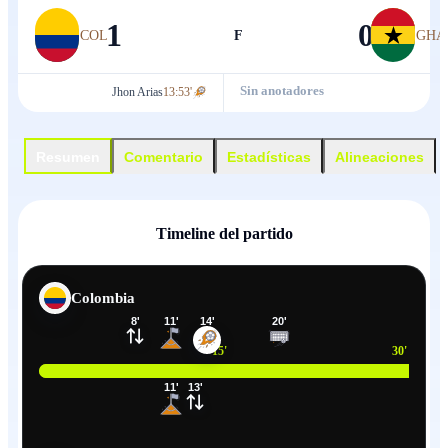
1
0
COL
F
GHA
Sin anotadores
Jhon Arias
13:53'
Resumen
Comentario
Estadísticas
Alineaciones
Timeline del partido
Colombia
8
'
11
'
14
'
20
'
33
'
15
'
30
'
11
'
13
'