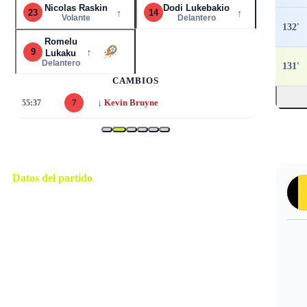
Nicolas Raskin
Dodi Lukebakio
↑
↑
23
14
Volante
Delantero
132
'
Romelu
↑
9
4
Lukaku
Delantero
131
'
CAMBIOS
↓
55:51
11
Jeremy Doku
Datos del partido
Seattle
ESTADIO
miércoles, 1 de julio de 2026 15:00
HORARIO
Seattle
CIUDAD
Said Martínez
ÁRBITRO