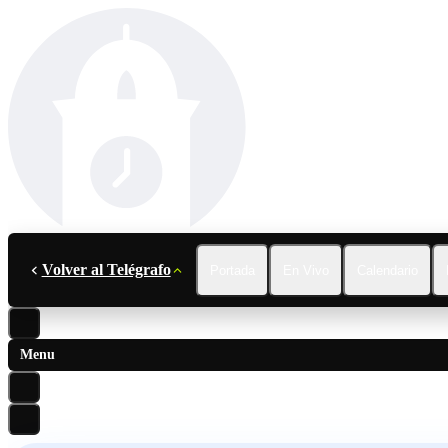
Volver al Telégrafo
Portada
En Vivo
Calendario
Menu