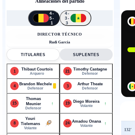
Alineaciones del partido
4-
4-
5-
3-
↑
↑
↑
↑
↑
1
3
↑
2
4
1
21
4
8
9
19
23
14
3
15
24
DIRECTOR TÉCNICO
Rudi García
TITULARES
SUPLENTES
Thibaut Courtois
Timothy Castagne
1
21
Arquero
Defensor
Brandon Mechele
Arthur Theate
4
3
Defensor
Defensor
Thomas
Diego Moreira
↑
↑
15
19
Meunier
Volante
Defensor
Youri
Amadou Onana
↑
8
24
2
Tielemans
Volante
Volante
132
'