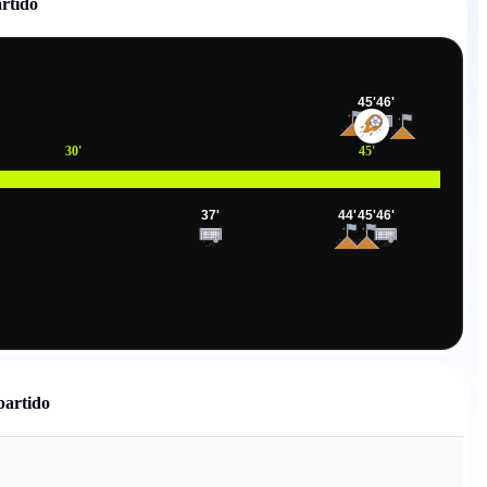
artido
45
'
46
'
50
'
5
30
'
45
'
37
'
44
'
45
'
46
'
5
partido