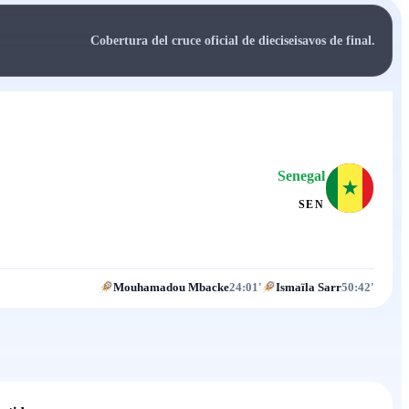
Cobertura del cruce oficial de dieciseisavos de final.
Senegal
SEN
Mouhamadou Mbacke
24:01'
Ismaïla Sarr
50:42'