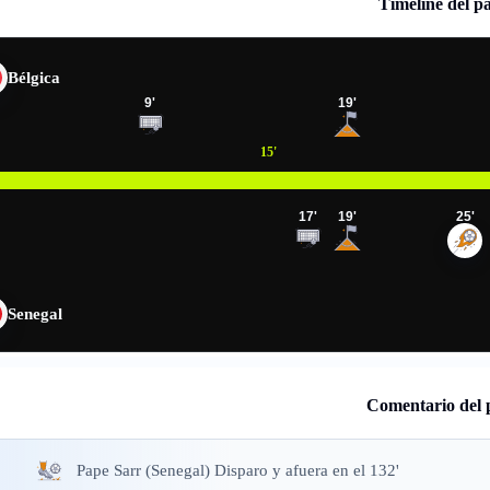
Timeline del p
Bélgica
9
'
19
'
15
'
17
'
19
'
25
'
Senegal
Comentario del 
Pape Sarr (Senegal) Disparo y afuera en el 132'