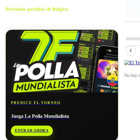
Próximos partidos de
Bélgica
No hay próximos partidos disponibles para
Bélgica
.
No hay n
PREDICE EL TORNEO
Juega La Polla Mundialista
ENTRAR AHORA