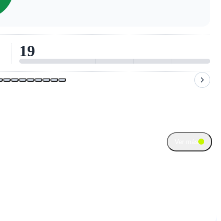
6
co
Ver más