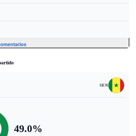
 comentarios
partido
SEN
49.0
%