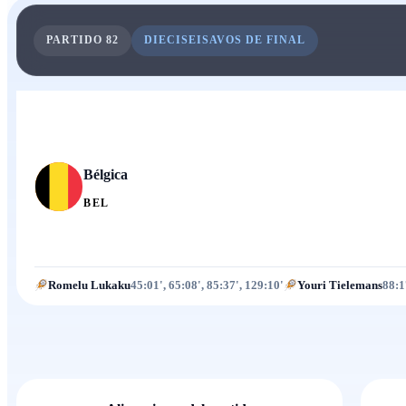
PARTIDO
82
DIECISEISAVOS DE FINAL
Bélgica
BEL
Romelu Lukaku
45:01', 65:08', 85:37', 129:10'
Youri Tielemans
88:1