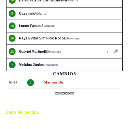
↑
Danilo dos Santos de Oliveira
18
Volante
Casemiro
5
Volante
Lucas Paquetá
20
Volante
Rayan Vitor Simplicio Rocha
26
Delantero
↑
Gabriel Martinelli
22
Delantero
Vinicius Júnior
7
Delantero
CAMBIOS
↓
65:14
Matheus Da
9
Datos del partido
Houston
ESTADIO