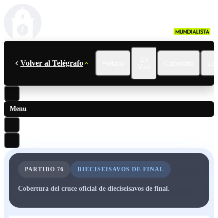
En
Volver al Telégrafo
Portada
Calendario
Ecu
Vivo
Menu
PARTIDO
76
DIECISEISAVOS DE FINAL
Cobertura del cruce oficial de dieciseisavos de final.