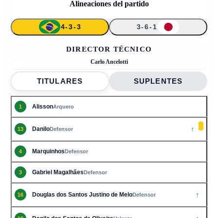
Alineaciones del partido
4-3-3
3-6-1
↑
↑
↑
↑
1
13
26
4
5
20
3
7
16
18
22
DIRECTOR TÉCNICO
Carlo Ancelotti
TITULARES
SUPLENTES
Alisson
1
Arquero
↑
Danilo
13
Defensor
Marquinhos
4
Defensor
Gabriel Magalhães
3
Defensor
↑
Douglas dos Santos Justino de Melo
16
Defensor