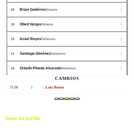
↑
Brian Gutiérrez
26
Volante
↑
Obed Vargas
18
Volante
↑
Israel Reyes
15
Defensor
↑
Santiago Giménez
11
Delantero
↑
Orbelín Pineda Alvarado
16
Delantero
CAMBIOS
↓
73:16
Luis Romo
7
Datos del partido
Ciudad de México
ESTADIO