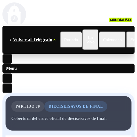
En
Volver al Telégrafo
Portada
Calendario
Ecu
Vivo
Menu
PARTIDO
79
DIECISEISAVOS DE FINAL
Cobertura del cruce oficial de dieciseisavos de final.