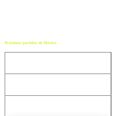
martes, 30 de junio de 2026 21:00
HORARIO
Ciudad de México
CIUDAD
Slavko Vincic
ÁRBITRO
Próximos partidos de
México
Colombia
Perú
Chile