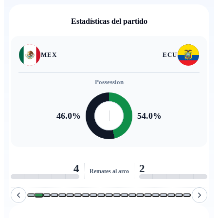
Estadísticas del partido
MEX
ECU
Possession
46.0
%
54.0
%
4
2
Remates al arco