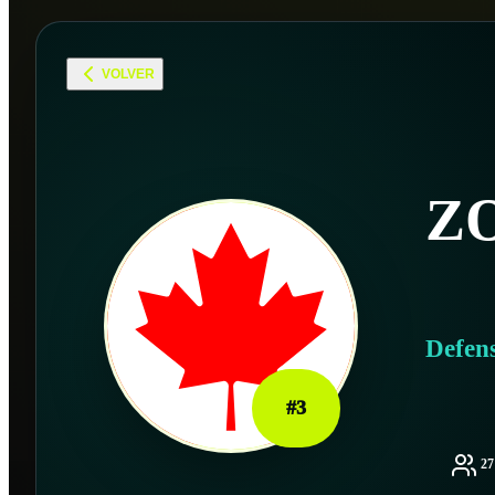
VOLVER
Z
Defen
#
3
2