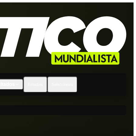
ltados
Estadios
Selecciones