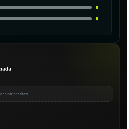
0
0
G
onada
sponible por ahora.