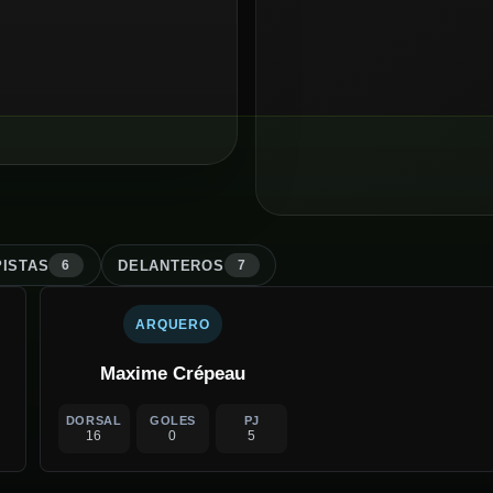
ISTA
S
DELANTERO
S
6
7
ARQUERO
Maxime Crépeau
DORSAL
GOLES
PJ
16
0
5