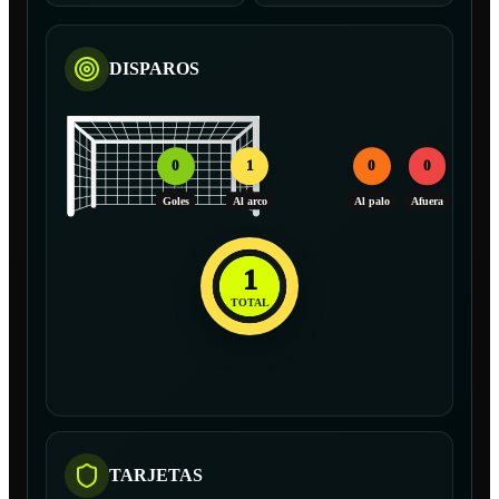
DISPAROS
0
1
0
0
Goles
Al arco
Al palo
Afuera
1
TOTAL
TARJETAS