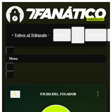
En
Volver al Telégrafo
Portada
Calendario
Vivo
Menu
...
FICHA DEL JUGADOR