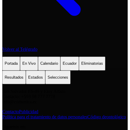
Volver al Telégrafo
Portada
En Vivo
Calendario
Ecuador
Eliminatorias
Resultados
Estadios
Selecciones
San Salvador E6-49 y Eloy Alfaro
Contacto: +593 98 777 7778
info@comunica.ec
Contacto
Publicidad
Política para el tratamiento de datos personales
Código deontológico
Síguenos en: