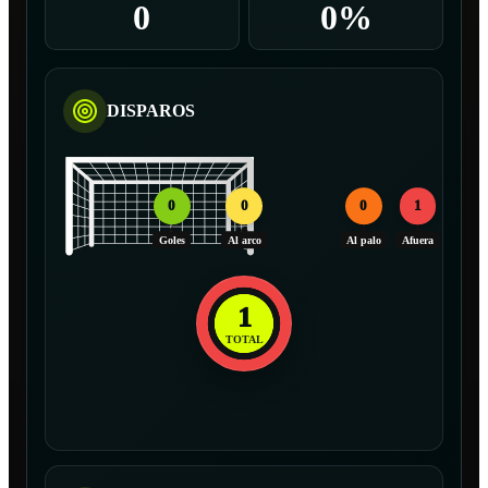
0
0%
DISPAROS
0
0
0
1
Goles
Al arco
Al palo
Afuera
1
TOTAL