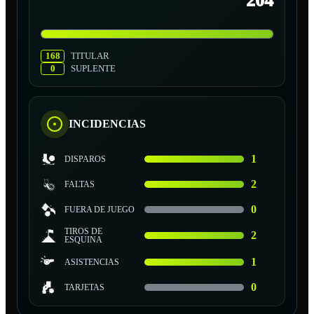
204
168
TITULAR
0
SUPLENTE
INCIDENCIAS
1
DISPAROS
2
FALTAS
0
FUERA DE JUEGO
TIROS DE
2
ESQUINA
1
ASISTENCIAS
0
TARJETAS