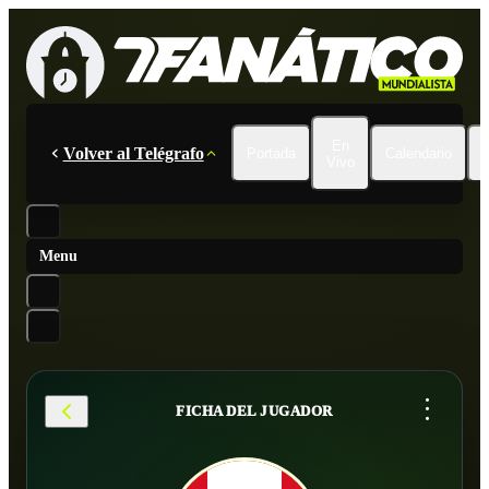
En
Volver al Telégrafo
Portada
Calendario
Vivo
Menu
...
FICHA DEL JUGADOR