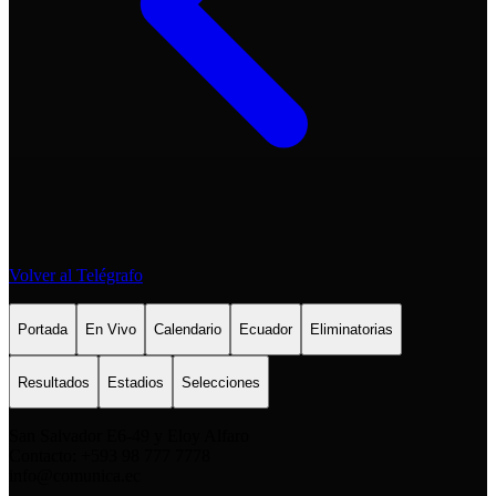
Volver al Telégrafo
Portada
En Vivo
Calendario
Ecuador
Eliminatorias
Resultados
Estadios
Selecciones
San Salvador E6-49 y Eloy Alfaro
Contacto: +593 98 777 7778
info@comunica.ec