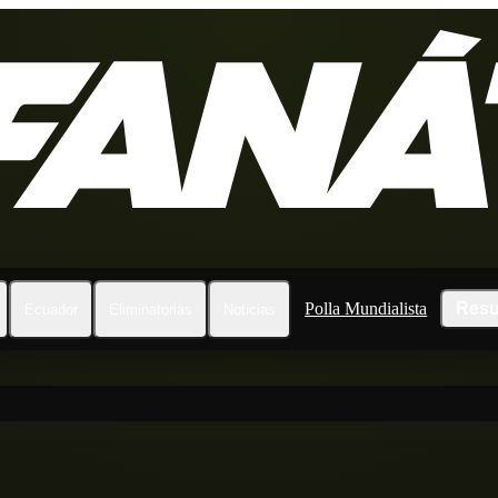
Polla Mundialista
Resu
Ecuador
Eliminatorias
Noticias