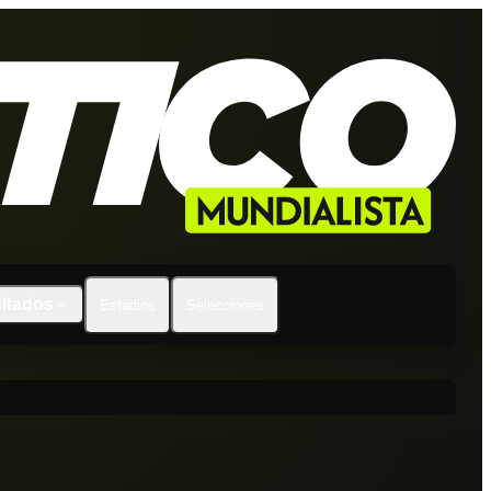
ltados
Estadios
Selecciones