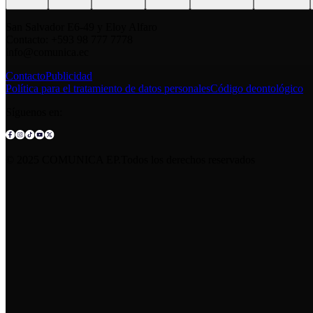
San Salvador E6-49 y Eloy Alfaro
Contacto: +593 98 777 7778
info@comunica.ec
Contacto
Publicidad
Política para el tratamiento de datos personales
Código deontológico
Síguenos en:
© 2025 COMUNICA EP.Todos los derechos reservados