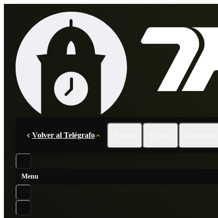
Volver al Telégrafo
Portada
En Vivo
Calendario
Menu