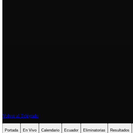
Volver al Telégrafo
Portada
En Vivo
Calendario
Ecuador
Eliminatorias
Resultados