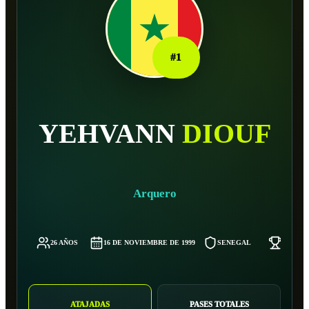
#
1
YEHVANN
DIOUF
Arquero
26 AÑOS
16 DE NOVIEMBRE DE 1999
SENEGAL
74 KG
ATAJADAS
PASES TOTALES