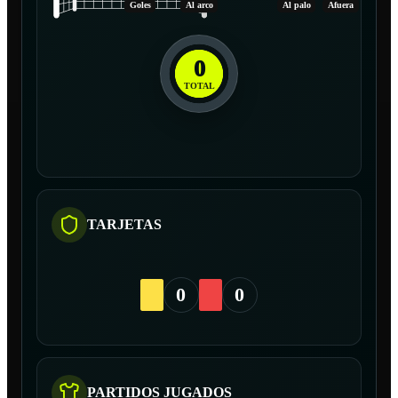
Goles
Al arco
Al palo
Afuera
0
TOTAL
TARJETAS
0
0
PARTIDOS JUGADOS