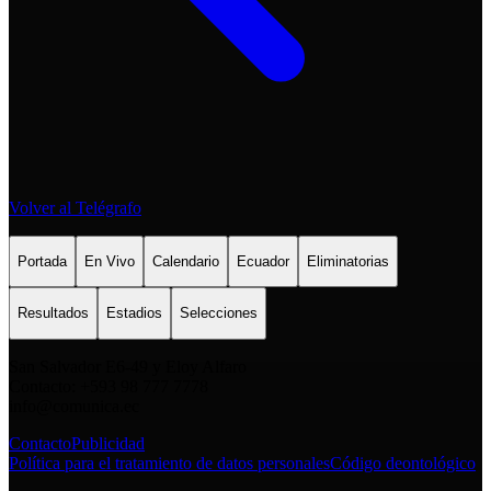
Volver al Telégrafo
Portada
En Vivo
Calendario
Ecuador
Eliminatorias
Resultados
Estadios
Selecciones
San Salvador E6-49 y Eloy Alfaro
Contacto: +593 98 777 7778
info@comunica.ec
Contacto
Publicidad
Política para el tratamiento de datos personales
Código deontológico