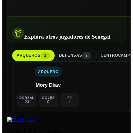
Explora otros jugadores de Senegal
ARQUERO
S
DEFENSA
S
CENTROCAMPI
1
8
ARQUERO
Mory Diaw
DORSAL
GOLES
PJ
23
0
4
Noticias Recientes