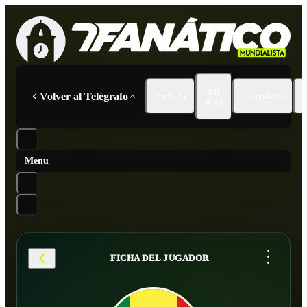
En
Volver al Telégrafo
Portada
Calendario
Vivo
Menu
...
FICHA DEL JUGADOR