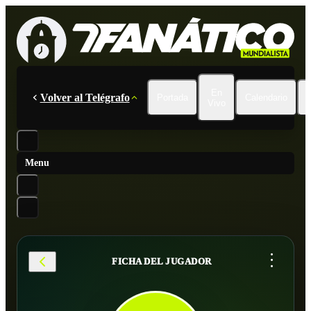
En
Volver al Telégrafo
Portada
Calendario
Vivo
Menu
...
FICHA DEL JUGADOR