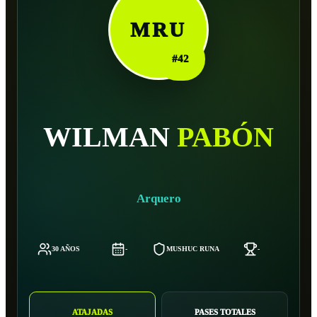
MRU
#
42
WILMAN
PABÓN
Arquero
30 AÑOS
-
MUSHUC RUNA
-
ATAJADAS
PASES TOTALES