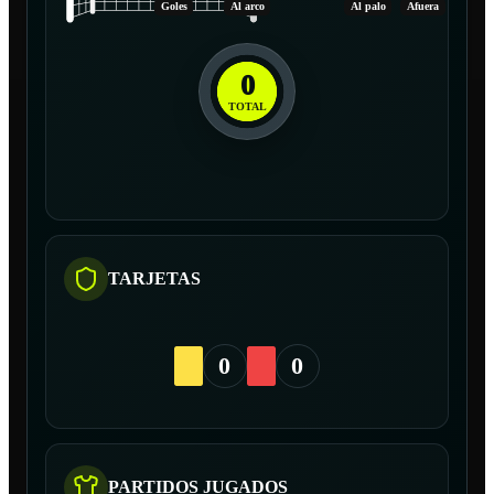
Goles
Al arco
Al palo
Afuera
0
TOTAL
TARJETAS
0
0
PARTIDOS JUGADOS