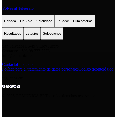
Volver al Telégrafo
Portada
En Vivo
Calendario
Ecuador
Eliminatorias
Resultados
Estadios
Selecciones
San Salvador E6-49 y Eloy Alfaro
Contacto: +593 98 777 7778
info@comunica.ec
Contacto
Publicidad
Política para el tratamiento de datos personales
Código deontológico
Síguenos en:
© 2025 COMUNICA EP.Todos los derechos reservados