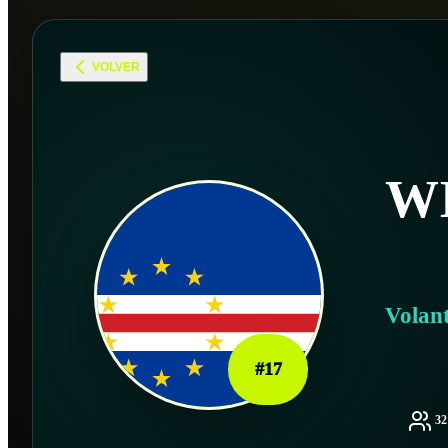
VOLVER
W
Volan
#
17
3