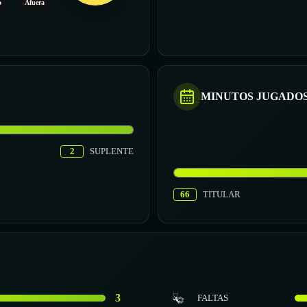
o
Afuera
MINUTOS JUGADO
2
SUPLENTE
66
TITULAR
3
FALTAS