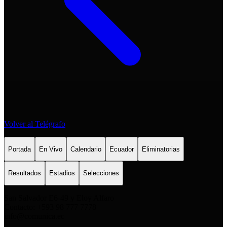
Volver al Telégrafo
Portada
En Vivo
Calendario
Ecuador
Eliminatorias
Resultados
Estadios
Selecciones
San Salvador E6-49 y Eloy Alfaro
Contacto: +593 98 777 7778
info@comunica.ec