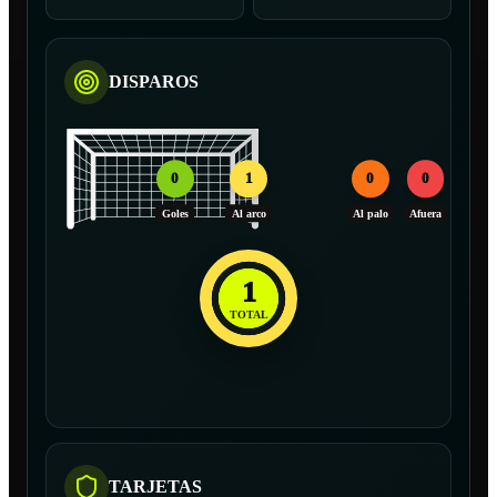
DISPAROS
0
1
0
0
Goles
Al arco
Al palo
Afuera
1
TOTAL
TARJETAS