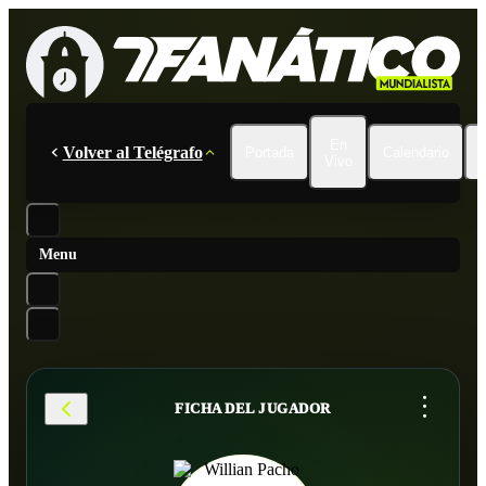
En
Volver al Telégrafo
Portada
Calendario
Vivo
Menu
...
FICHA DEL JUGADOR