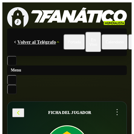
En
Volver al Telégrafo
Portada
Calendario
Vivo
Menu
...
FICHA DEL JUGADOR