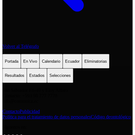
Volver al Telégrafo
Portada
En Vivo
Calendario
Ecuador
Eliminatorias
Resultados
Estadios
Selecciones
San Salvador E6-49 y Eloy Alfaro
Contacto: +593 98 777 7778
info@comunica.ec
Contacto
Publicidad
Política para el tratamiento de datos personales
Código deontológico
Síguenos en: