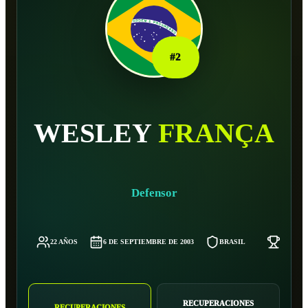
#
2
WESLEY
FRANÇA
Defensor
22 AÑOS
6 DE SEPTIEMBRE DE 2003
BRASIL
65 KG
RECUPERACIONES
RECUPERACIONES