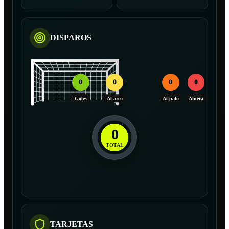
DISPAROS
0
0
0
0
Goles
Al arco
Al palo
Afuera
0
TOTAL
TARJETAS