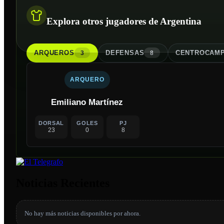
Explora otros jugadores de Argentina
ARQUERO
S
DEFENSA
S
CENTROCAMP
3
8
ARQUERO
Emiliano Martínez
DORSAL
GOLES
PJ
23
0
8
Noticias Recientes
No hay más noticias disponibles por ahora.