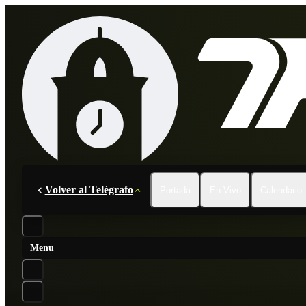
Volver al Telégrafo
Portada
En Vivo
Calendario
Menu