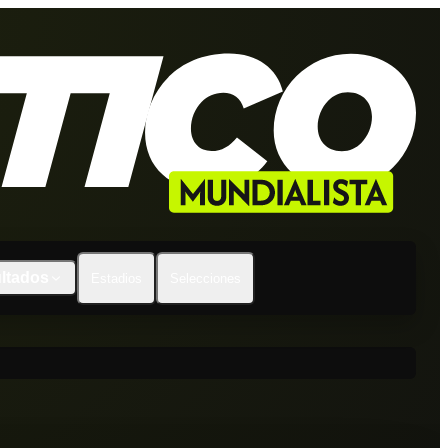
ltados
Estadios
Selecciones