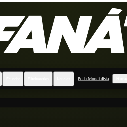
Polla Mundialista
Resu
Ecuador
Eliminatorias
Noticias