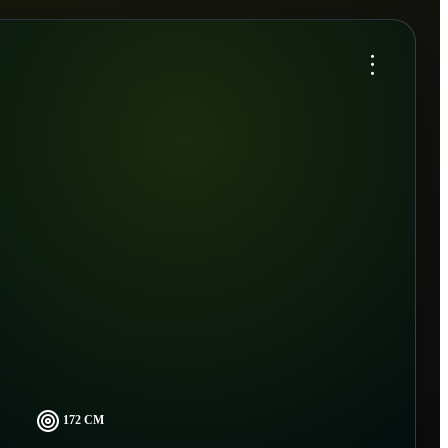
...
172 CM