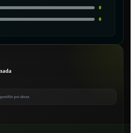
0
0
onada
sponible por ahora.