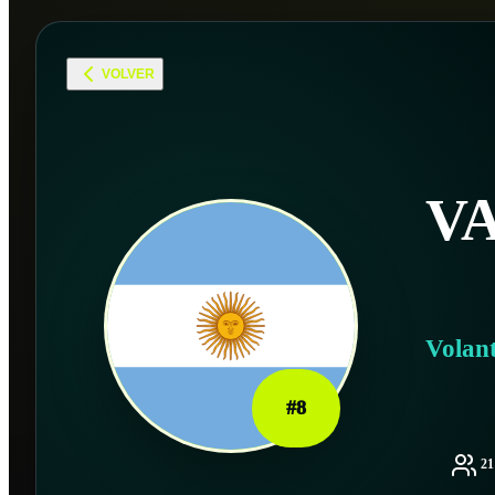
VOLVER
V
Volan
#
8
2