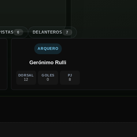
ISTA
S
DELANTERO
S
6
7
ARQUERO
Gerónimo Rulli
DORSAL
GOLES
PJ
12
0
8