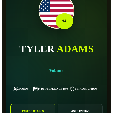
#
4
TYLER
ADAMS
Volante
27 AÑOS
14 DE FEBRERO DE 1999
ESTADOS UNIDOS
68 
PASES TOTALES
ASISTENCIAS