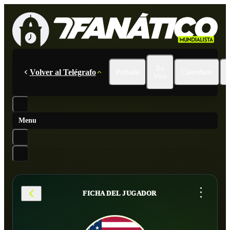
En
Volver al Telégrafo
Portada
Calendario
Vivo
Menu
...
FICHA DEL JUGADOR