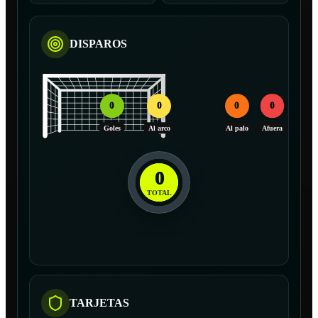
DISPAROS
0
0
0
0
Goles
Al arco
Al palo
Afuera
0
TOTAL
TARJETAS