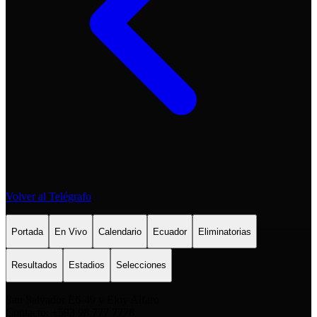
Volver al Telégrafo
Portada
En Vivo
Calendario
Ecuador
Eliminatorias
Resultados
Estadios
Selecciones
San Salvador E6-49 y Eloy Alfaro
Contacto: +593 98 777 7778