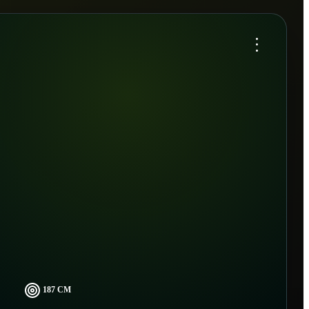
...
187 CM