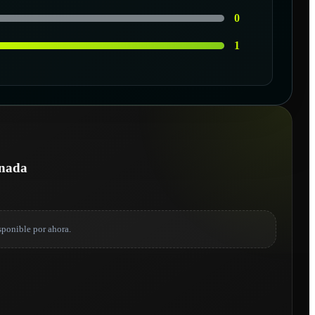
0
1
onada
sponible por ahora.