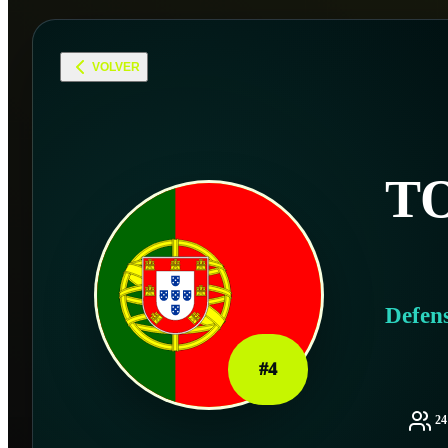
VOLVER
T
Defen
#
4
2