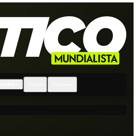
ltados
Estadios
Selecciones