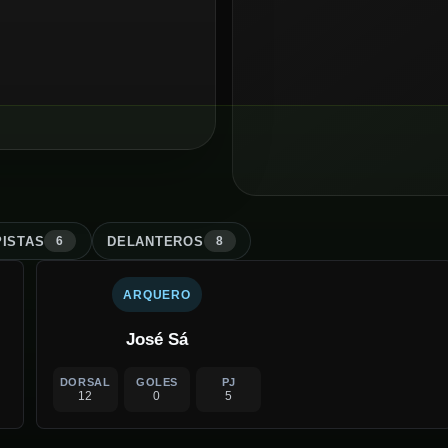
ISTA
S
DELANTERO
S
6
8
ARQUERO
José Sá
DORSAL
GOLES
PJ
12
0
5