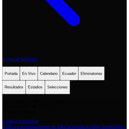
Volver al Telégrafo
Portada
En Vivo
Calendario
Ecuador
Eliminatorias
Resultados
Estadios
Selecciones
San Salvador E6-49 y Eloy Alfaro
Contacto: +593 98 777 7778
info@comunica.ec
Contacto
Publicidad
Política para el tratamiento de datos personales
Código deontológico