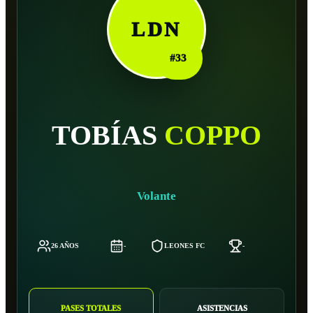
LDN
#
33
TOBÍAS
COPPO
Volante
26 AÑOS
-
LEONES FC
-
-
PASES TOTALES
ASISTENCIAS