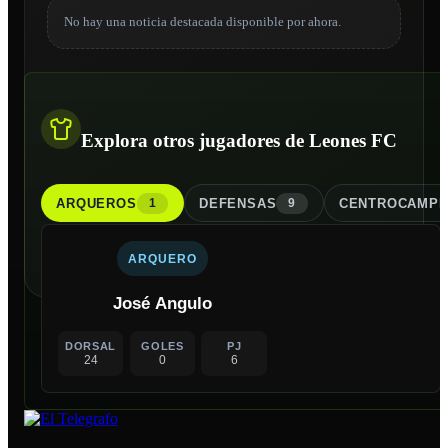
No hay una noticia destacada disponible por ahora.
Explora otros jugadores de Leones FC
ARQUERO
S
DEFENSA
S
CENTROCAMPI
1
9
ARQUERO
José Angulo
DORSAL
GOLES
PJ
24
0
6