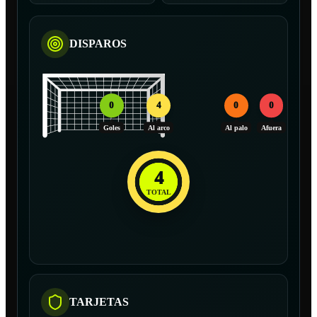
DISPAROS
0
4
0
0
Goles
Al arco
Al palo
Afuera
4
TOTAL
TARJETAS