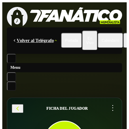
En
Volver al Telégrafo
Portada
Calendario
Vivo
Menu
...
FICHA DEL JUGADOR