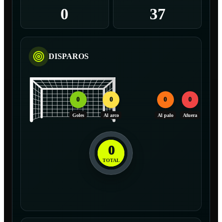
0
37
DISPAROS
0
0
0
0
Goles
Al arco
Al palo
Afuera
0
TOTAL