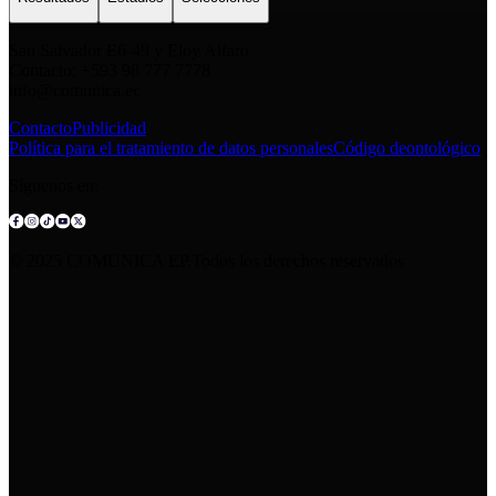
San Salvador E6-49 y Eloy Alfaro
Contacto: +593 98 777 7778
info@comunica.ec
Contacto
Publicidad
Política para el tratamiento de datos personales
Código deontológico
Síguenos en:
© 2025 COMUNICA EP.Todos los derechos reservados