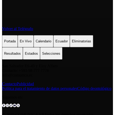
Volver al Telégrafo
Portada
En Vivo
Calendario
Ecuador
Eliminatorias
Resultados
Estadios
Selecciones
San Salvador E6-49 y Eloy Alfaro
Contacto: +593 98 777 7778
info@comunica.ec
Contacto
Publicidad
Política para el tratamiento de datos personales
Código deontológico
Síguenos en:
© 2025 COMUNICA EP.Todos los derechos reservados