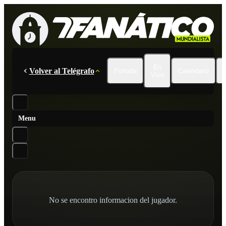
En
Volver al Telégrafo
Portada
Calendario
Vivo
Menu
No se encontro informacion del jugador.