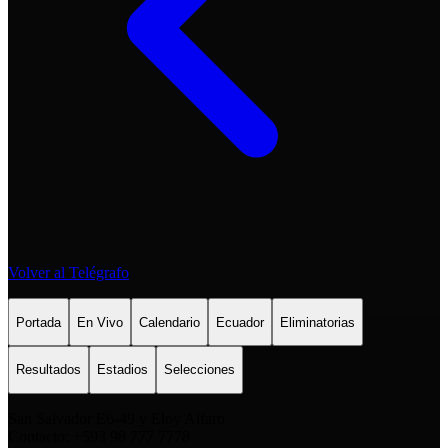
Volver al Telégrafo
Portada
En Vivo
Calendario
Ecuador
Eliminatorias
Resultados
Estadios
Selecciones
San Salvador E6-49 y Eloy Alfaro
Contacto: +593 98 777 7778