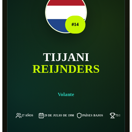
#
14
TIJJANI
REIJNDERS
Volante
27 AÑOS
29 DE JULIO DE 1998
PAÍSES BAJOS
73 KG