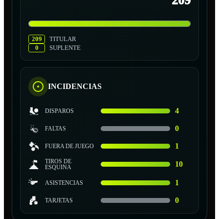
209
209
TITULAR
0
SUPLENTE
INCIDENCIAS
4
DISPAROS
0
FALTAS
1
FUERA DE JUEGO
TIROS DE
10
ESQUINA
1
ASISTENCIAS
0
TARJETAS