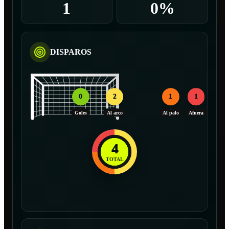
1
0%
DISPAROS
0
2
1
1
Goles
Al arco
Al palo
Afuera
4
TOTAL