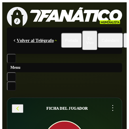
En
Volver al Telégrafo
Portada
Calendario
Vivo
Menu
...
FICHA DEL JUGADOR