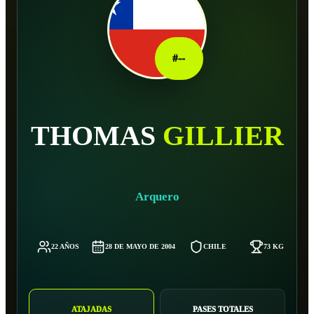
#
--
THOMAS
GILLIER
Arquero
22 AÑOS
28 DE MAYO DE 2004
CHILE
73 KG
ATAJADAS
PASES TOTALES