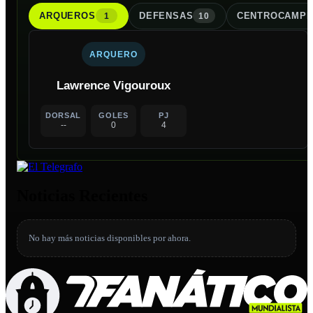
ARQUERO
S
DEFENSA
S
CENTROCAMPI
1
10
ARQUERO
Lawrence Vigouroux
DORSAL
GOLES
PJ
--
0
4
Noticias Recientes
No hay más noticias disponibles por ahora.