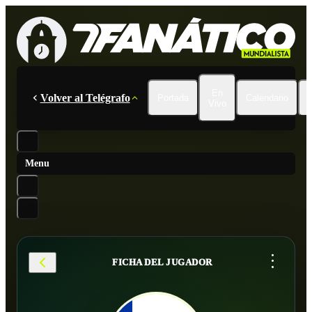
En
Volver al Telégrafo
Portada
Calendario
Vivo
Menu
...
FICHA DEL JUGADOR