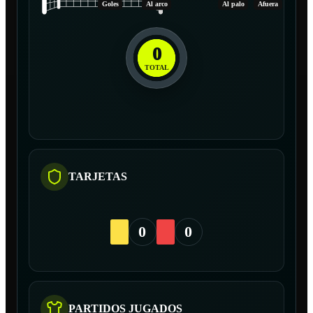
Goles
Al arco
Al palo
Afuera
0
TOTAL
TARJETAS
0
0
PARTIDOS JUGADOS