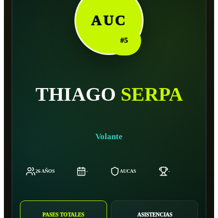
AUC
#
5
THIAGO
SERPA
Volante
26 AÑOS
-
AUCAS
-
-
PASES TOTALES
ASISTENCIAS