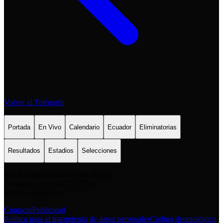
Volver al Telégrafo
Portada
En Vivo
Calendario
Ecuador
Eliminatorias
Resultados
Estadios
Selecciones
San Salvador E6-49 y Eloy Alfaro
Contacto: +593 98 777 7778
info@comunica.ec
Contacto
Publicidad
Política para el tratamiento de datos personales
Código deontológico