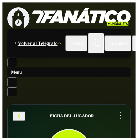
En
Volver al Telégrafo
Portada
Calendario
Vivo
Menu
...
FICHA DEL JUGADOR