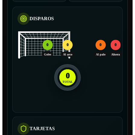
DISPAROS
0
0
0
0
Goles
Al arco
Al palo
Afuera
0
TOTAL
TARJETAS