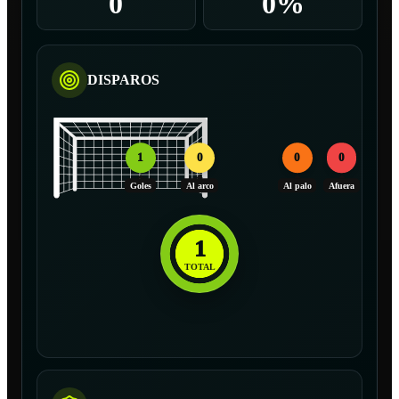
0
0%
DISPAROS
1
0
0
0
Goles
Al arco
Al palo
Afuera
1
TOTAL