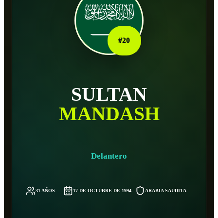
#
20
SULTAN
MANDASH
Delantero
31 AÑOS
17 DE OCTUBRE DE 1994
ARABIA SAUDITA
-