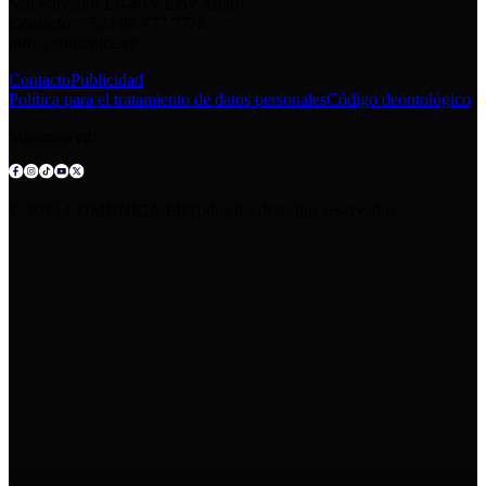
San Salvador E6-49 y Eloy Alfaro
Contacto: +593 98 777 7778
info@comunica.ec
Contacto
Publicidad
Política para el tratamiento de datos personales
Código deontológico
Síguenos en:
© 2025 COMUNICA EP.Todos los derechos reservados