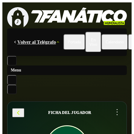
En
Volver al Telégrafo
Portada
Calendario
Vivo
Menu
...
FICHA DEL JUGADOR