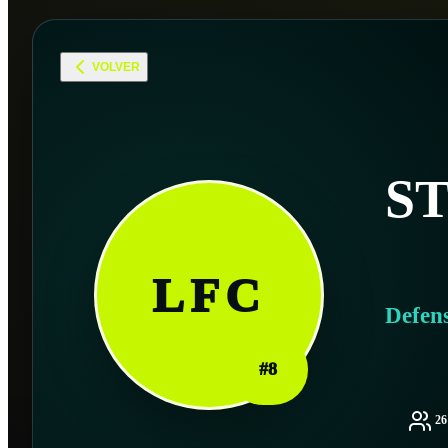
VOLVER
S
LFC
Defen
#
8
2