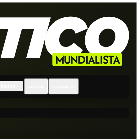
ltados
Estadios
Selecciones