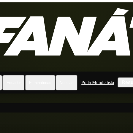
Polla Mundialista
Resu
Ecuador
Eliminatorias
Noticias