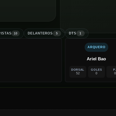
ISTA
S
DELANTERO
S
DT
S
10
5
1
ARQUERO
Ariel Bao
DORSAL
GOLES
P
52
0
0