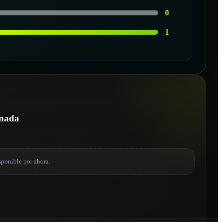
0
1
onada
sponible por ahora.