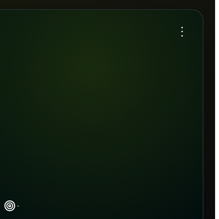
...
-