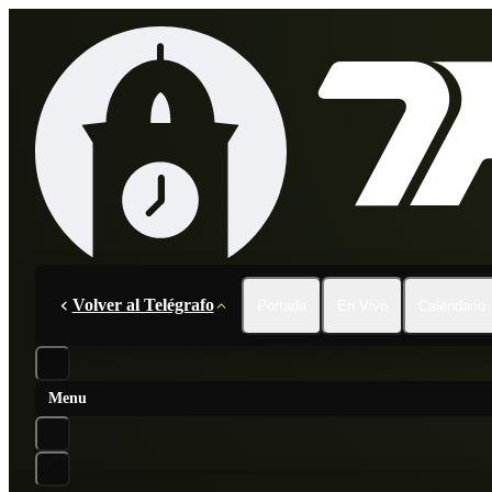
Volver al Telégrafo
Portada
En Vivo
Calendario
Menu