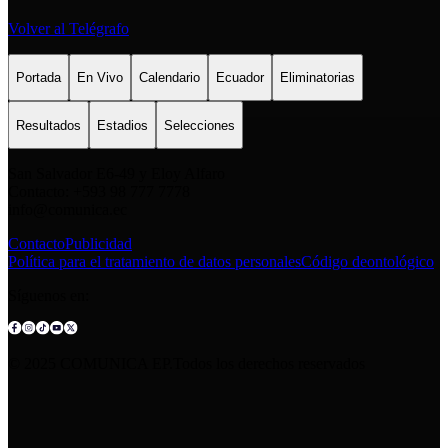
Volver al Telégrafo
Portada
En Vivo
Calendario
Ecuador
Eliminatorias
Resultados
Estadios
Selecciones
San Salvador E6-49 y Eloy Alfaro
Contacto: +593 98 777 7778
info@comunica.ec
Contacto
Publicidad
Política para el tratamiento de datos personales
Código deontológico
Síguenos en:
© 2025 COMUNICA EP.Todos los derechos reservados