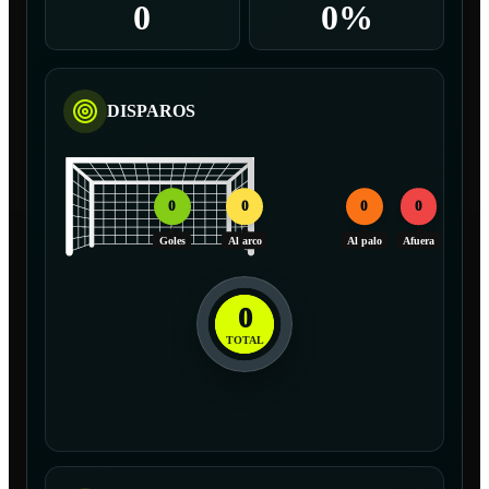
0
0%
DISPAROS
0
0
0
0
Goles
Al arco
Al palo
Afuera
0
TOTAL