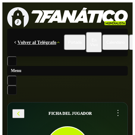
En
Volver al Telégrafo
Portada
Calendario
Vivo
Menu
...
FICHA DEL JUGADOR