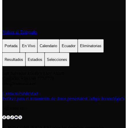
Volver al Telégrafo
Portada
En Vivo
Calendario
Ecuador
Eliminatorias
Resultados
Estadios
Selecciones
San Salvador E6-49 y Eloy Alfaro
Contacto: +593 98 777 7778
info@comunica.ec
Contacto
Publicidad
Política para el tratamiento de datos personales
Código deontológico
Síguenos en:
© 2025 COMUNICA EP.Todos los derechos reservados