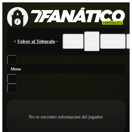
En
Volver al Telégrafo
Portada
Calendario
Vivo
Menu
No se encontro informacion del jugador.