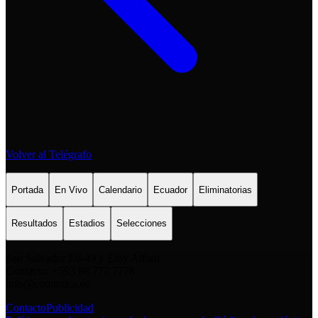
Volver al Telégrafo
Portada
En Vivo
Calendario
Ecuador
Eliminatorias
Resultados
Estadios
Selecciones
San Salvador E6-49 y Eloy Alfaro
Contacto: +593 98 777 7778
info@comunica.ec
Contacto
Publicidad