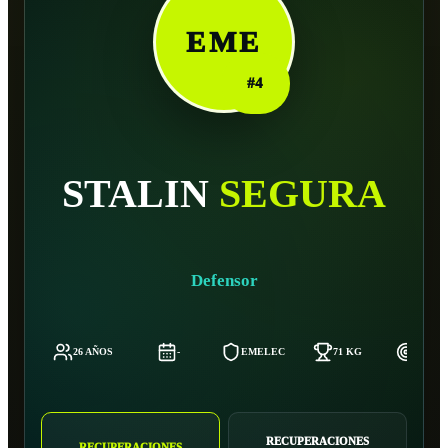
EME
#
4
STALIN
SEGURA
Defensor
26 AÑOS
-
EMELEC
71 KG
182 C
RECUPERACIONES
RECUPERACIONES