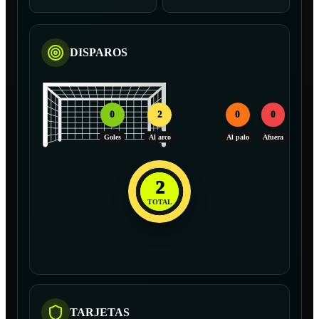
DISPAROS
0
2
0
0
Goles
Al arco
Al palo
Afuera
2
TOTAL
TARJETAS