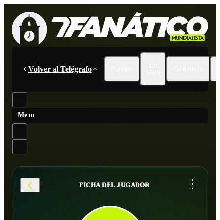
En
Volver al Telégrafo
Portada
Calendario
Vivo
Menu
...
FICHA DEL JUGADOR