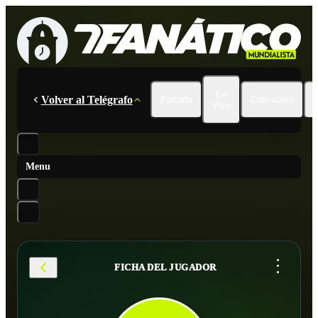
En
Volver al Telégrafo
Portada
Calendario
Vivo
Menu
...
FICHA DEL JUGADOR