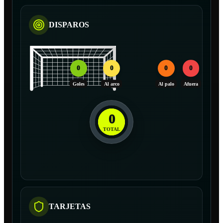
DISPAROS
0
0
0
0
Goles
Al arco
Al palo
Afuera
0
TOTAL
TARJETAS