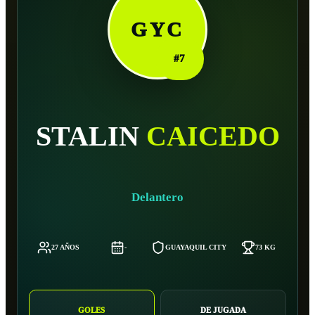
GYC
#
7
STALIN
CAICEDO
Delantero
27 AÑOS
-
GUAYAQUIL CITY
73 KG
GOLES
DE JUGADA