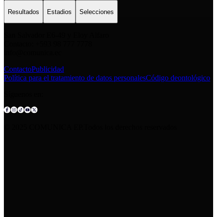
Resultados
Estadios
Selecciones
San Salvador E6-49 y Eloy Alfaro
Contacto: +593 98 777 7778
info@comunica.ec
Contacto
Publicidad
Política para el tratamiento de datos personales
Código deontológico
Síguenos en:
© 2025 COMUNICA EP.Todos los derechos reservados