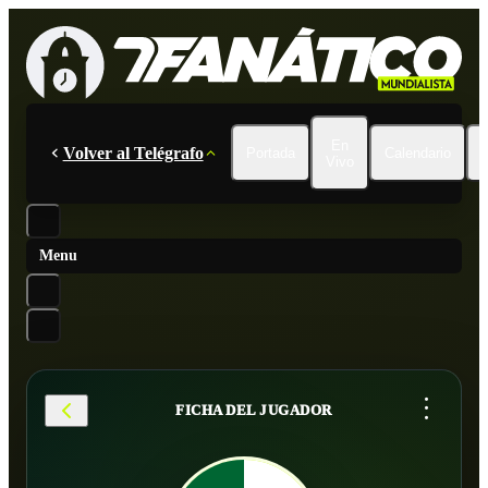
En
Volver al Telégrafo
Portada
Calendario
Vivo
Menu
...
FICHA DEL JUGADOR