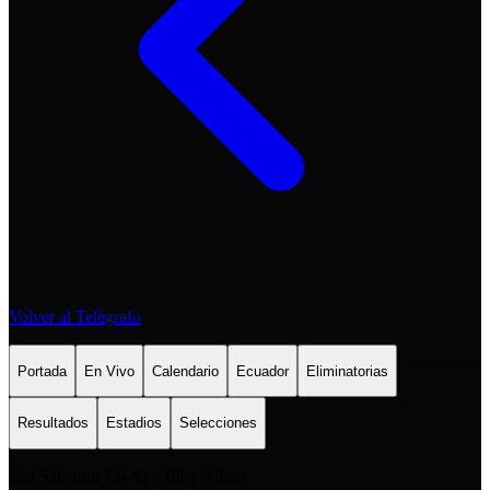
Volver al Telégrafo
Portada
En Vivo
Calendario
Ecuador
Eliminatorias
Resultados
Estadios
Selecciones
San Salvador E6-49 y Eloy Alfaro