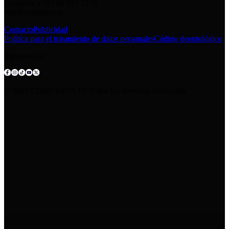
Contacto: +593 98 777 7778
info@comunica.ec
Contacto
Publicidad
Política para el tratamiento de datos personales
Código deontológico
Síguenos en:
© 2025 COMUNICA EP.Todos los derechos reservados