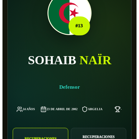
#
13
SOHAIB
NAÏR
Defensor
24 AÑOS
23 DE ABRIL DE 2002
ARGELIA
-
RECUPERACIONES
RECUPERACIONES