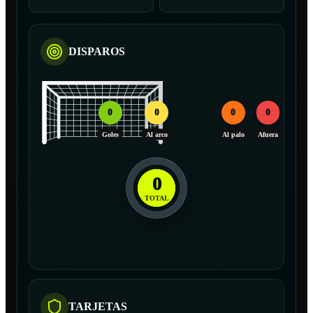
DISPAROS
0
0
0
0
Goles
Al arco
Al palo
Afuera
0
TOTAL
TARJETAS