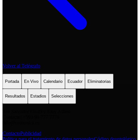
Volver al Telégrafo
Portada
En Vivo
Calendario
Ecuador
Eliminatorias
Resultados
Estadios
Selecciones
San Salvador E6-49 y Eloy Alfaro
Contacto: +593 98 777 7778
info@comunica.ec
Contacto
Publicidad
Política para el tratamiento de datos personales
Código deontológico