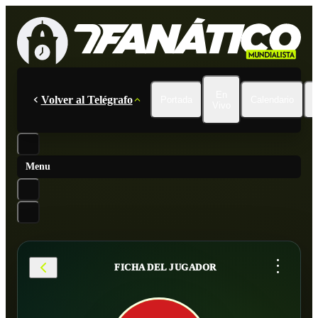
En
Volver al Telégrafo
Portada
Calendario
Vivo
Menu
...
FICHA DEL JUGADOR