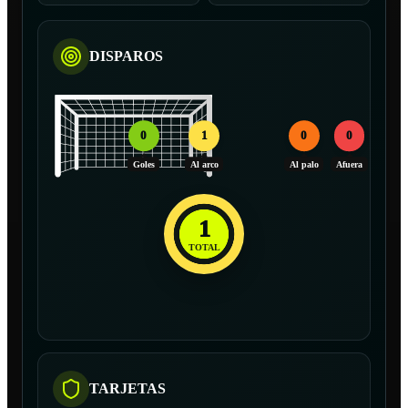
DISPAROS
0
1
0
0
Goles
Al arco
Al palo
Afuera
1
TOTAL
TARJETAS