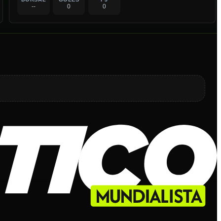
--
0
0