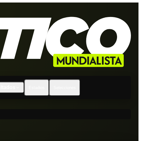
ltados
Estadios
Selecciones