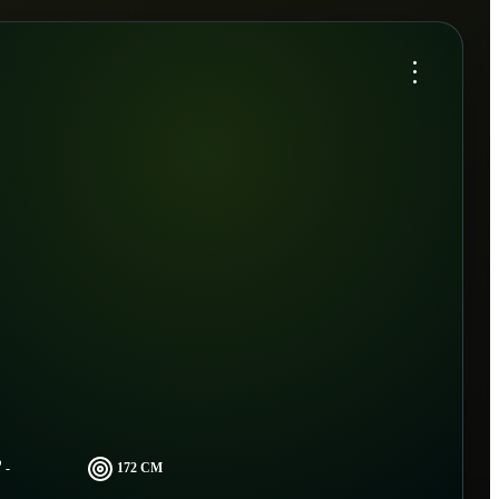
...
-
172 CM