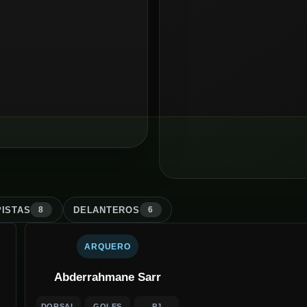
ISTA
S
DELANTERO
S
8
6
ARQUERO
Abderrahmane Sarr
DORSAL
GOLES
PJ