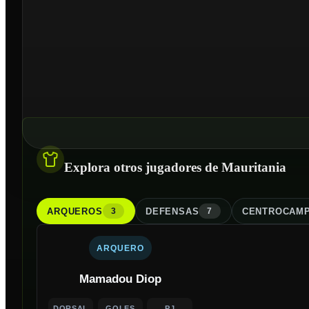
Explora otros jugadores de Mauritania
ARQUERO
S
DEFENSA
S
CENTROCAMP
3
7
ARQUERO
Mamadou Diop
DORSAL
GOLES
PJ