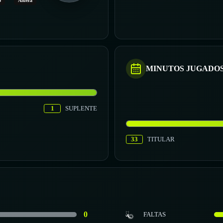
o
Afuera
MINUTOS JUGADO
1
SUPLENTE
33
TITULAR
0
FALTAS