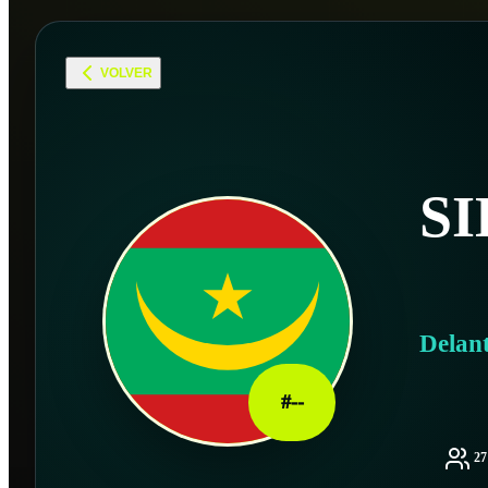
VOLVER
S
Delan
#
--
2