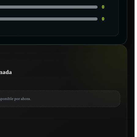
0
0
R
onada
sponible por ahora.