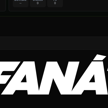
--
0
0