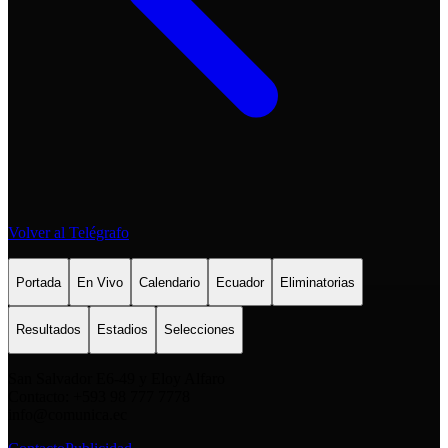
Volver al Telégrafo
Portada
En Vivo
Calendario
Ecuador
Eliminatorias
Resultados
Estadios
Selecciones
San Salvador E6-49 y Eloy Alfaro
Contacto: +593 98 777 7778
info@comunica.ec