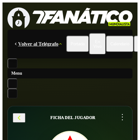
En
Volver al Telégrafo
Portada
Calendario
Vivo
Menu
...
FICHA DEL JUGADOR