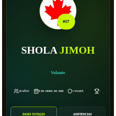
#
17
SHOLA
JIMOH
Volante
18 AÑOS
8 DE ABRIL DE 2008
CANADÁ
-
PASES TOTALES
ASISTENCIAS