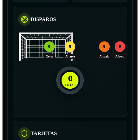
DISPAROS
0
0
0
0
Goles
Al arco
Al palo
Afuera
0
TOTAL
TARJETAS