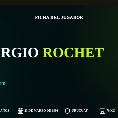
FICHA DEL JUGADOR
ERGIO
ROCHET
ro
3 AÑOS
23 DE MARZO DE 1993
URUGUAY
76 KG