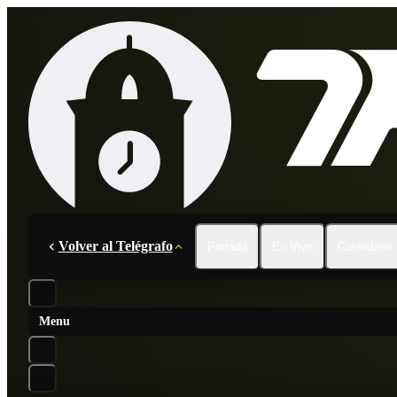
Volver al Telégrafo
Portada
En Vivo
Calendario
Menu