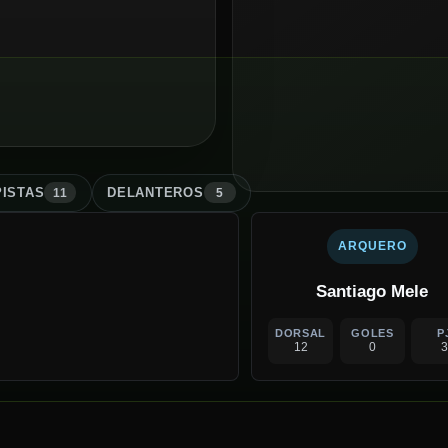
ISTA
S
DELANTERO
S
11
5
ARQUERO
Santiago Mele
DORSAL
GOLES
P
12
0
3