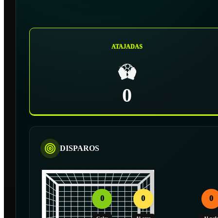
ATAJADAS
0
DISPAROS
0
0
0