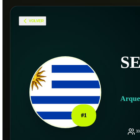
VOLVER
S
Arque
#
1
3