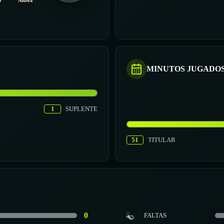
o
Afuera
MINUTOS JUGADO
1
SUPLENTE
51
TITULAR
0
FALTAS