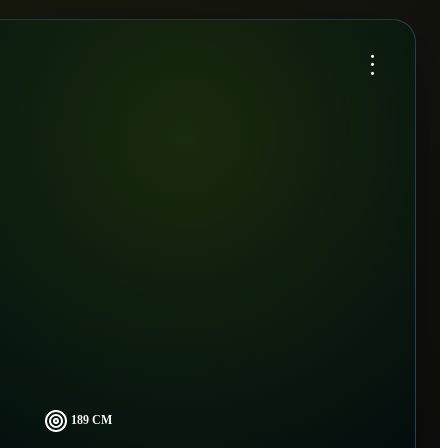
...
189 CM