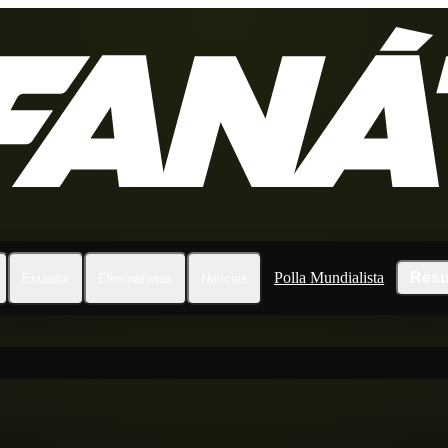
Polla Mundialista
Resu
Ecuador
Eliminatorias
Noticias