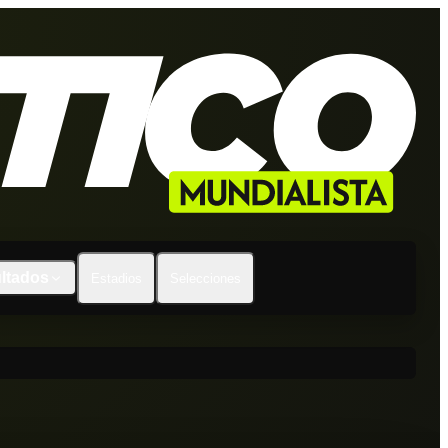
ltados
Estadios
Selecciones