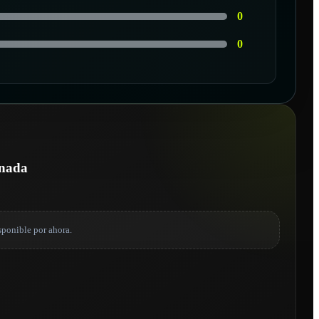
0
0
onada
sponible por ahora.