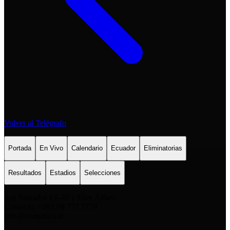
Volver al Telégrafo
Portada
En Vivo
Calendario
Ecuador
Eliminatorias
Resultados
Estadios
Selecciones
San Salvador E6-49 y Eloy Alfaro
Contacto: +593 98 777 7778
info@comunica.ec