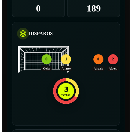
0
189
DISPAROS
0
1
0
2
Goles
Al arco
Al palo
Afuera
3
TOTAL