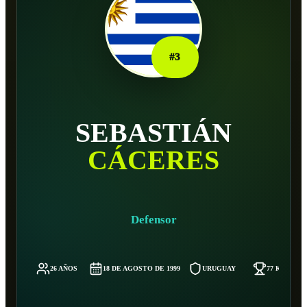
#
3
SEBASTIÁN
CÁCERES
Defensor
26 AÑOS
18 DE AGOSTO DE 1999
URUGUAY
77 KG