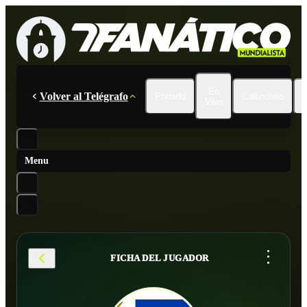
En
Volver al Telégrafo
Portada
Calendario
Vivo
Menu
...
FICHA DEL JUGADOR