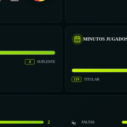
o
Afuera
MINUTOS JUGADO
4
SUPLENTE
119
TITULAR
2
FALTAS