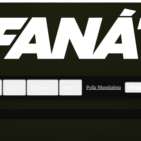
Polla Mundialista
Resu
Ecuador
Eliminatorias
Noticias