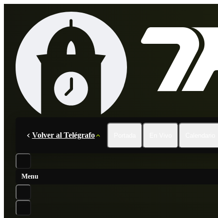
Volver al Telégrafo
Portada
En Vivo
Calendario
Menu