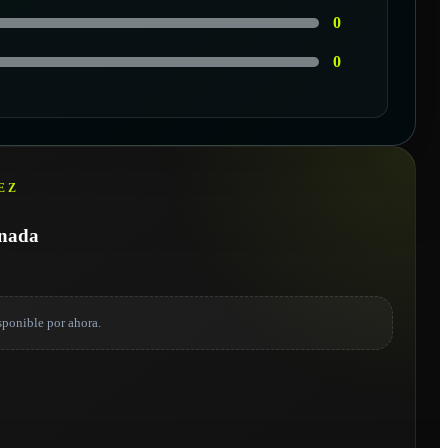
0
0
EZ
onada
sponible por ahora.