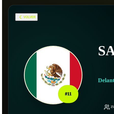
VOLVER
S
Delan
#
11
2