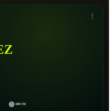
...
EZ
180 CM