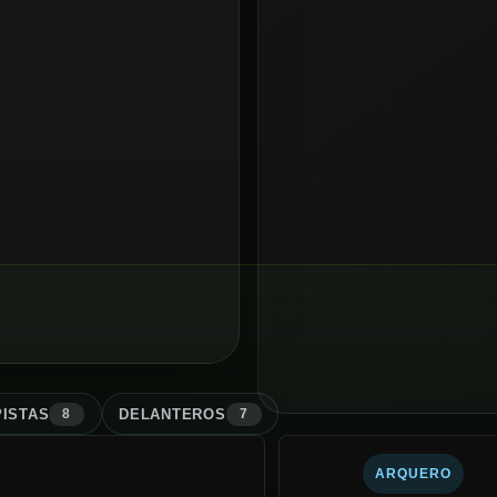
ISTA
S
DELANTERO
S
8
7
ARQUERO