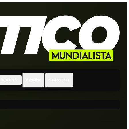
ltados
Estadios
Selecciones