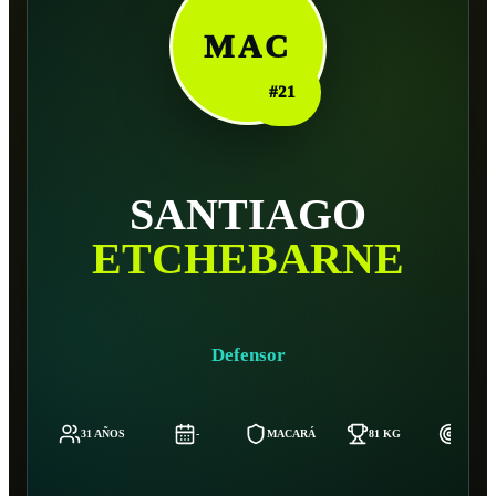
MAC
#
21
SANTIAGO
ETCHEBARNE
Defensor
31 AÑOS
-
MACARÁ
81 KG
185 C