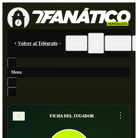
En
Volver al Telégrafo
Portada
Calendario
Vivo
Menu
...
FICHA DEL JUGADOR