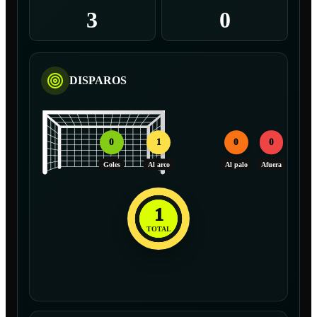
3
0
DISPAROS
0
1
0
0
Goles
Al arco
Al palo
Afuera
1
TOTAL