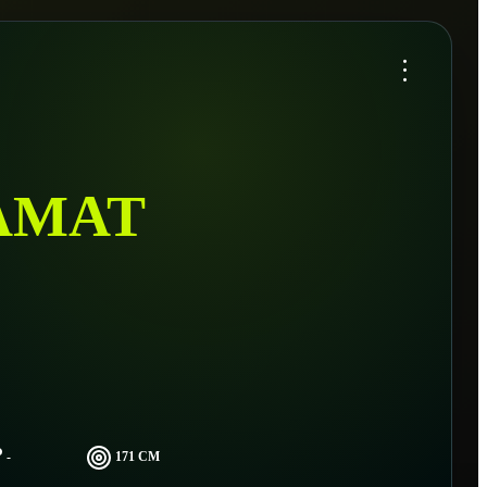
...
AMAT
-
171 CM