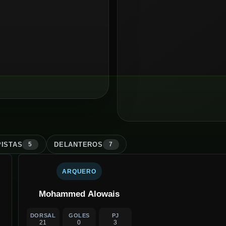
ISTA
S
DELANTERO
S
5
7
ARQUERO
Mohammed Alowais
DORSAL
GOLES
PJ
21
0
3