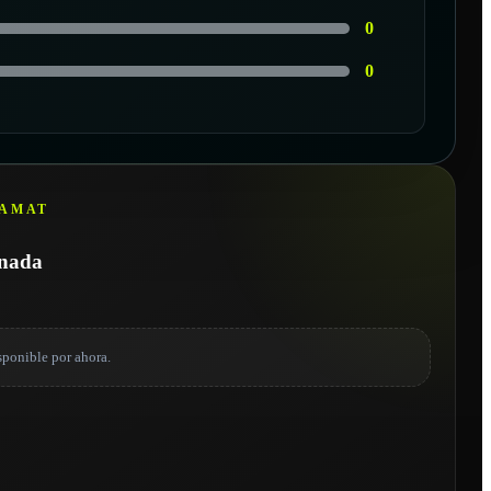
0
0
HAMAT
onada
sponible por ahora.