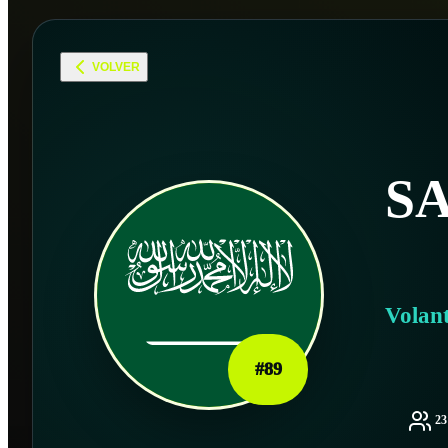
VOLVER
S
Volan
#
89
2