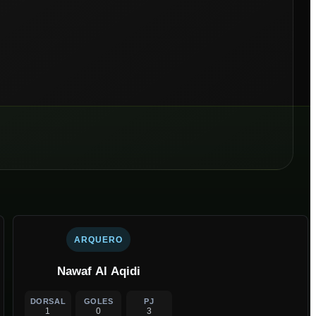
ARQUERO
Nawaf Al Aqidi
DORSAL
GOLES
PJ
1
0
3