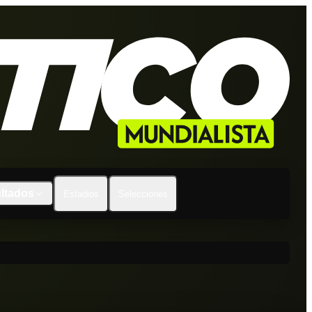
ltados
Estadios
Selecciones