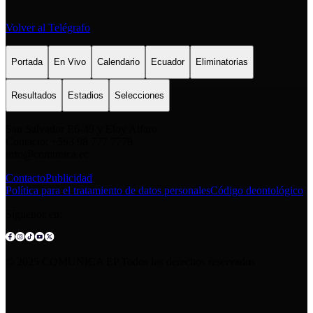
Volver al Telégrafo
Portada
En Vivo
Calendario
Ecuador
Eliminatorias
Resultados
Estadios
Selecciones
San Salvador E6-49 y Eloy Alfaro
Contacto: +593 98 777 7778
info@comunica.ec
Contacto
Publicidad
Política para el tratamiento de datos personales
Código deontológico
Síguenos en:
© 2025 COMUNICA EP.Todos los derechos reservados