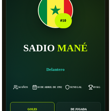
#
10
SADIO
MANÉ
Delantero
34 AÑOS
10 DE ABRIL DE 1992
SENEGAL
69 KG
GOLES
DE JUGADA