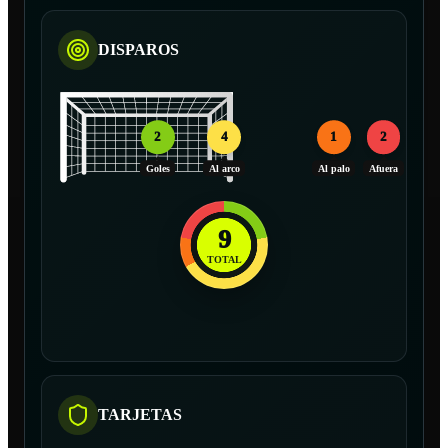
DISPAROS
2
4
1
2
Goles
Al arco
Al palo
Afuera
9
TOTAL
TARJETAS