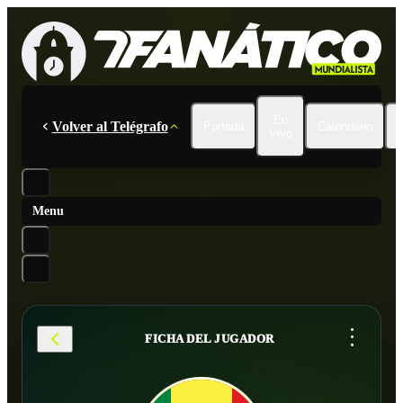
En
Volver al Telégrafo
Portada
Calendario
Vivo
Menu
...
FICHA DEL JUGADOR