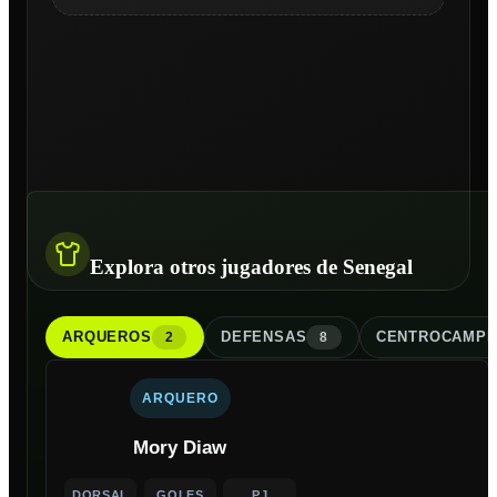
Explora otros jugadores de Senegal
ARQUERO
S
DEFENSA
S
CENTROCAMPI
2
8
ARQUERO
Mory Diaw
DORSAL
GOLES
PJ