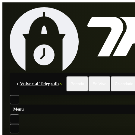
Volver al Telégrafo
Portada
En Vivo
Calendario
Menu