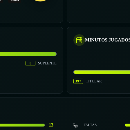
o
Afuera
MINUTOS JUGADO
0
SUPLENTE
397
TITULAR
13
FALTAS