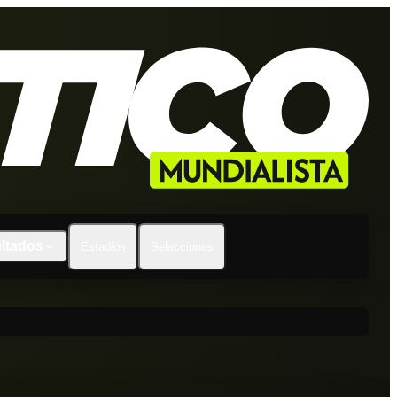
ltados
Estadios
Selecciones