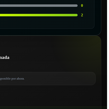
0
2
onada
sponible por ahora.