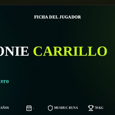
FICHA DEL JUGADOR
ONIE
CARRILLO
tero
9 AÑOS
-
MUSHUC RUNA
78 KG