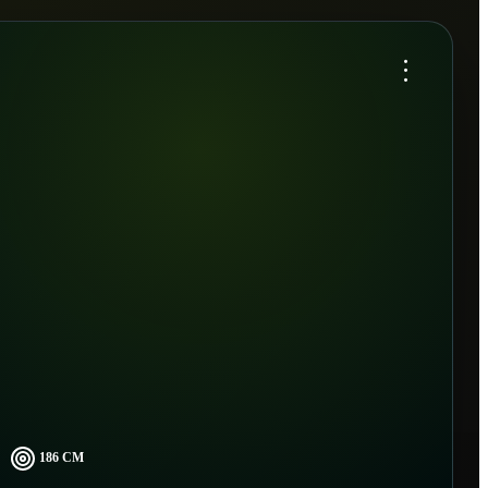
...
186 CM