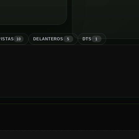
ISTA
S
DELANTERO
S
DT
S
10
5
1