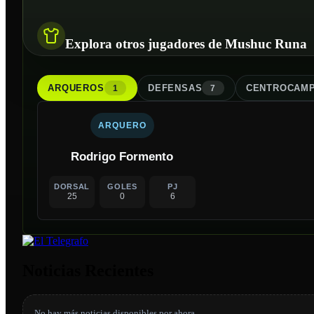
Explora otros jugadores de Mushuc Runa
ARQUERO
S
DEFENSA
S
CENTROCAMP
1
7
ARQUERO
Rodrigo Formento
DORSAL
GOLES
PJ
25
0
6
Noticias Recientes
No hay más noticias disponibles por ahora.