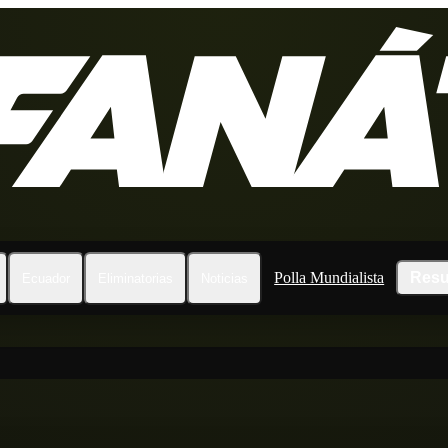
Polla Mundialista
Resu
Ecuador
Eliminatorias
Noticias