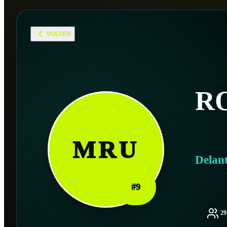
VOLVER
R
MRU
Delan
#
9
2