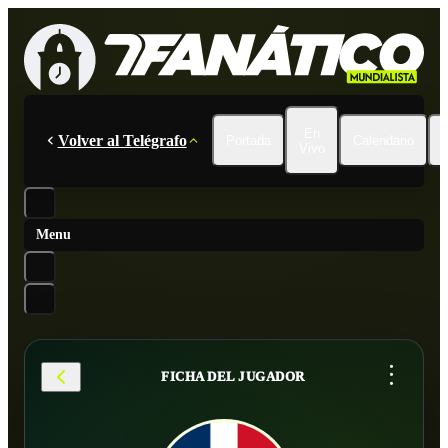
En
Volver al Telégrafo
Portada
Calendario
Vivo
Menu
...
FICHA DEL JUGADOR