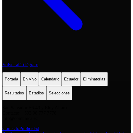
Volver al Telégrafo
Portada
En Vivo
Calendario
Ecuador
Eliminatorias
Resultados
Estadios
Selecciones
San Salvador E6-49 y Eloy Alfaro
Contacto: +593 98 777 7778
info@comunica.ec
Contacto
Publicidad