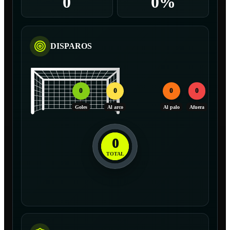
0
0%
DISPAROS
0
0
0
0
Goles
Al arco
Al palo
Afuera
0
TOTAL