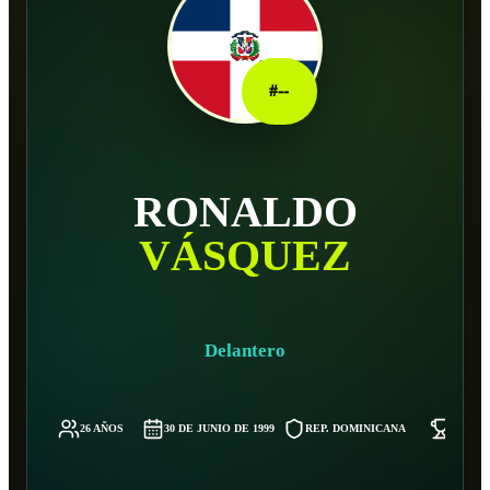
#
--
RONALDO
VÁSQUEZ
Delantero
26 AÑOS
30 DE JUNIO DE 1999
REP. DOMINICANA
75 KG