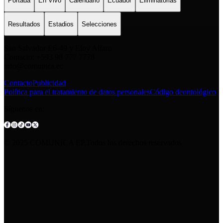
Portada
En Vivo
Calendario
Ecuador
Eliminatorias
Resultados
Estadios
Selecciones
San Salvador E6-49 y Eloy Alfaro
Contacto: +593 98 777 7778
info@comunica.ec
Contacto
Publicidad
Política para el tratamiento de datos personales
Código deontológico
Síguenos en:
© 2025 COMUNICA EP.Todos los derechos reservados