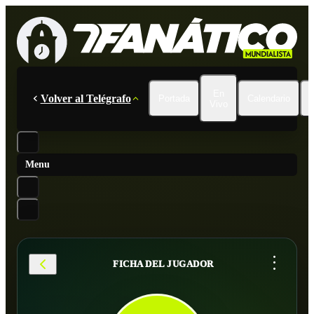
En
Volver al Telégrafo
Portada
Calendario
Vivo
Menu
...
FICHA DEL JUGADOR