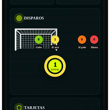
DISPAROS
0
1
0
0
Goles
Al arco
Al palo
Afuera
1
TOTAL
TARJETAS