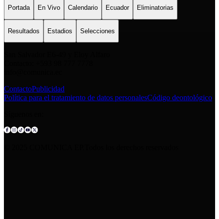
Portada
En Vivo
Calendario
Ecuador
Eliminatorias
Resultados
Estadios
Selecciones
San Salvador E6-49 y Eloy Alfaro
Contacto: +593 98 777 7778
info@comunica.ec
Contacto
Publicidad
Política para el tratamiento de datos personales
Código deontológico
Síguenos en:
© 2025 COMUNICA EP.Todos los derechos reservados