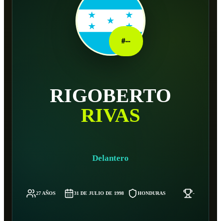
#
--
RIGOBERTO
RIVAS
Delantero
27 AÑOS
31 DE JULIO DE 1998
HONDURAS
-