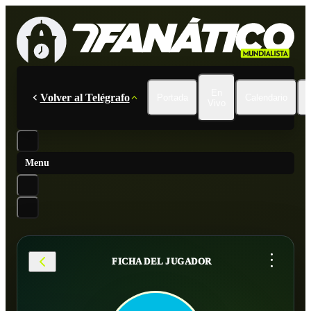
En
Volver al Telégrafo
Portada
Calendario
Vivo
Menu
...
FICHA DEL JUGADOR