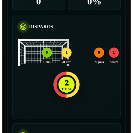
0
0%
DISPAROS
0
1
0
1
Goles
Al arco
Al palo
Afuera
2
TOTAL