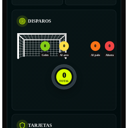
DISPAROS
0
0
0
0
Goles
Al arco
Al palo
Afuera
0
TOTAL
TARJETAS