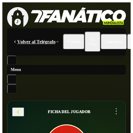
En
Volver al Telégrafo
Portada
Calendario
Vivo
Menu
...
FICHA DEL JUGADOR