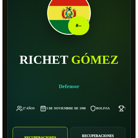
#
--
RICHET
GÓMEZ
Defensor
27 AÑOS
3 DE NOVIEMBRE DE 1998
BOLIVIA
74 KG
RECUPERACIONES
RECUPERACIONES