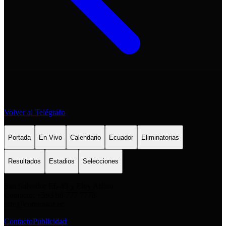
Volver al Telégrafo
Portada
En Vivo
Calendario
Ecuador
Eliminatorias
Resultados
Estadios
Selecciones
San Salvador E6-49 y Eloy Alfaro
Contacto: +593 98 777 7778
info@comunica.ec
Contacto
Publicidad