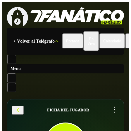
En
Volver al Telégrafo
Portada
Calendario
Vivo
Menu
...
FICHA DEL JUGADOR