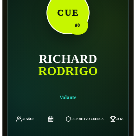
CUE
#
8
RICHARD
RODRIGO
Volante
32 AÑOS
-
DEPORTIVO CUENCA
78 KG