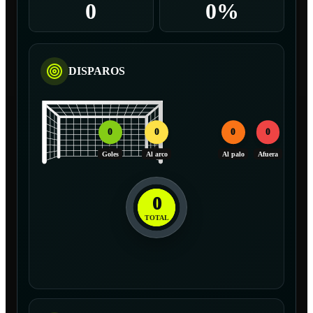
0
0%
DISPAROS
0
0
0
0
Goles
Al arco
Al palo
Afuera
0
TOTAL