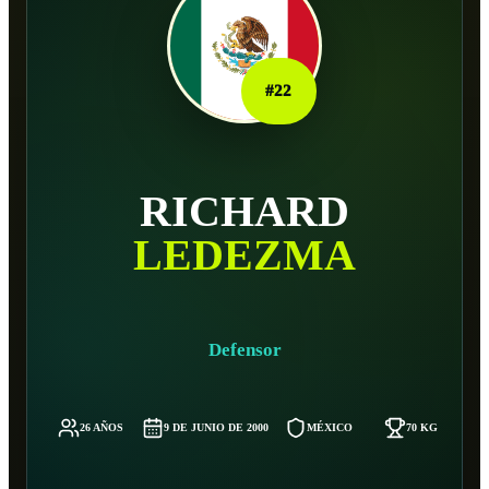
#
22
RICHARD
LEDEZMA
Defensor
26 AÑOS
9 DE JUNIO DE 2000
MÉXICO
70 KG