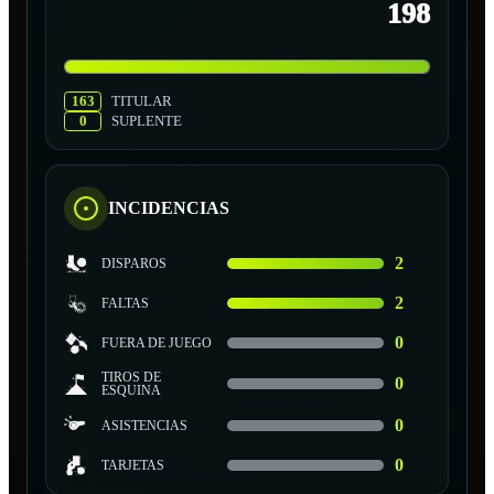
198
163
TITULAR
0
SUPLENTE
INCIDENCIAS
2
DISPAROS
2
FALTAS
0
FUERA DE JUEGO
TIROS DE
0
ESQUINA
0
ASISTENCIAS
0
TARJETAS