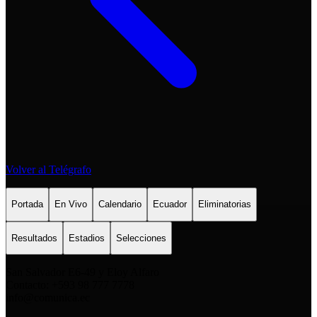
Volver al Telégrafo
Portada
En Vivo
Calendario
Ecuador
Eliminatorias
Resultados
Estadios
Selecciones
San Salvador E6-49 y Eloy Alfaro
Contacto: +593 98 777 7778
info@comunica.ec