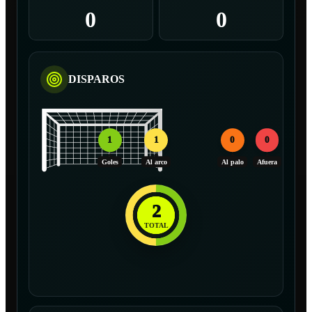
0
0
DISPAROS
1
1
0
0
Goles
Al arco
Al palo
Afuera
2
TOTAL