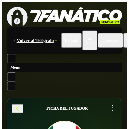
En
Volver al Telégrafo
Portada
Calendario
Vivo
Menu
...
FICHA DEL JUGADOR