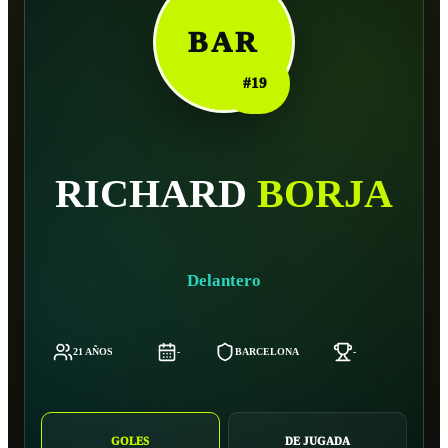
BAR
#
19
RICHARD
BORJA
Delantero
21 AÑOS
-
BARCELONA
-
-
GOLES
DE JUGADA