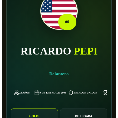
#
9
RICARDO
PEPI
Delantero
23 AÑOS
9 DE ENERO DE 2003
ESTADOS UNIDOS
77 KG
GOLES
DE JUGADA