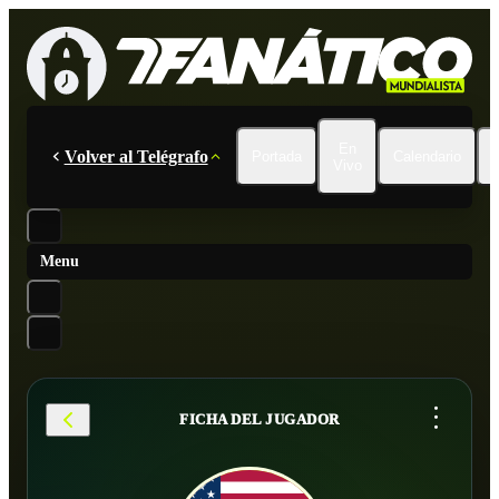
En
Volver al Telégrafo
Portada
Calendario
Vivo
Menu
...
FICHA DEL JUGADOR