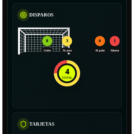
DISPAROS
0
3
0
1
Goles
Al arco
Al palo
Afuera
4
TOTAL
TARJETAS