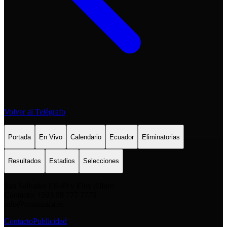
Volver al Telégrafo
Portada
En Vivo
Calendario
Ecuador
Eliminatorias
Resultados
Estadios
Selecciones
San Salvador E6-49 y Eloy Alfaro
Contacto: +593 98 777 7778
info@comunica.ec
Contacto
Publicidad