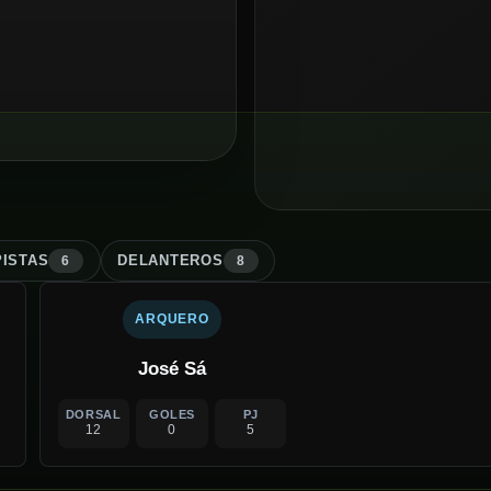
ISTA
S
DELANTERO
S
6
8
ARQUERO
José Sá
DORSAL
GOLES
PJ
12
0
5