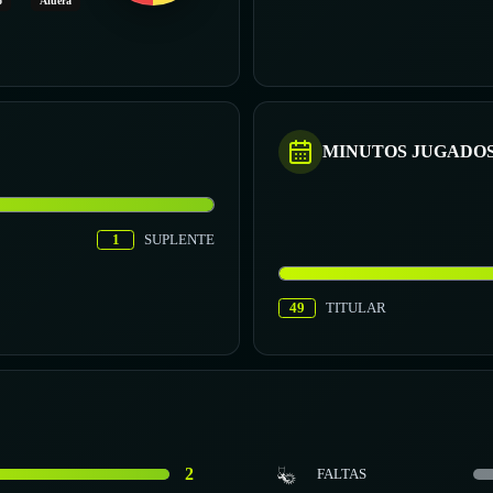
o
Afuera
MINUTOS JUGADO
1
SUPLENTE
49
TITULAR
2
FALTAS