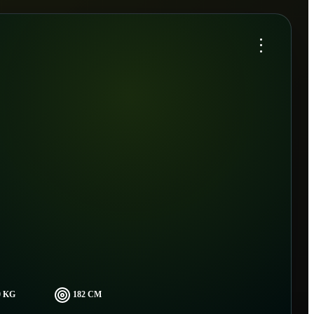
...
0 KG
182 CM