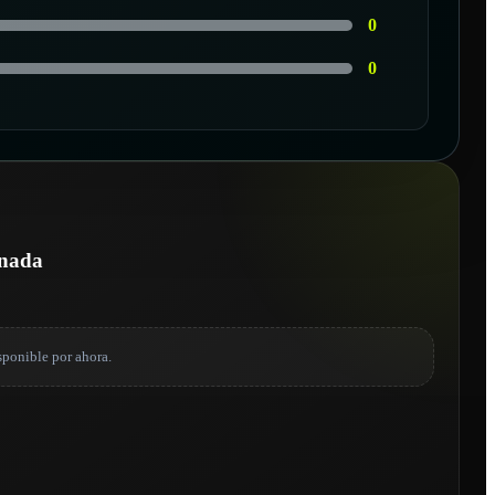
0
0
onada
sponible por ahora.