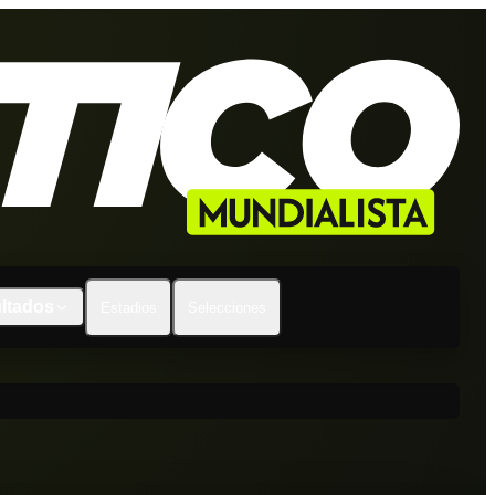
ltados
Estadios
Selecciones