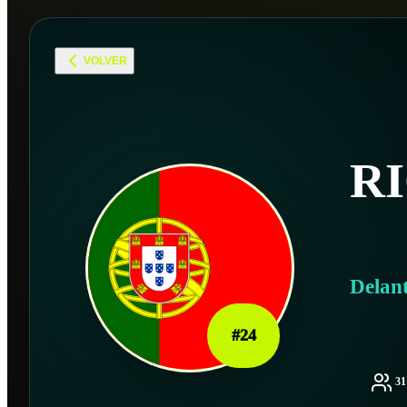
VOLVER
R
Delan
#
24
3