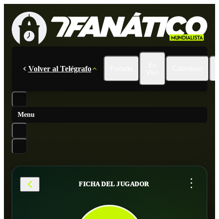
En
Volver al Telégrafo
Portada
Calendario
Vivo
Menu
...
FICHA DEL JUGADOR