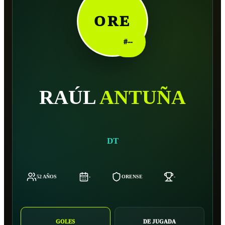
ORE
#
--
RAÚL
ANTUÑA
DT
52 AÑOS
-
ORENSE
-
-
GOLES
DE JUGADA